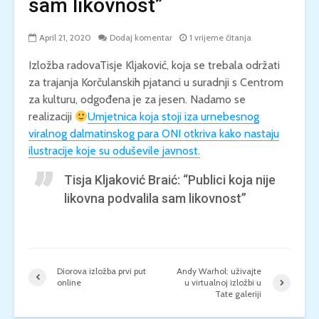
sam likovnost”
April 21, 2020
Dodaj komentar
1 vrijeme čitanja
Izložba radovaTisje Kljaković, koja se trebala održati
za trajanja Korčulanskih pjatanci u suradnji s Centrom
za kulturu, odgođena je za jesen. Nadamo se
realizaciji
Umjetnica koja stoji iza urnebesnog
viralnog dalmatinskog para ONI otkriva kako nastaju
ilustracije koje su oduševile javnost.
Tisja Kljaković Braić: “Publici koja nije
likovna podvalila sam likovnost”
Diorova izložba prvi put
Andy Warhol: uživajte
online
u virtualnoj izložbi u
Tate galeriji