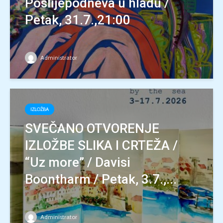
Poslijepodneva u hladu /
Petak, 31.7.,21:00
Administrator
IZLOŽBA
SVEČANO OTVORENJE
IZLOŽBE SLIKA I CRTEŽA /
“Uz more” / Davisi
Boontharm / Petak, 3.7.,...
Administrator