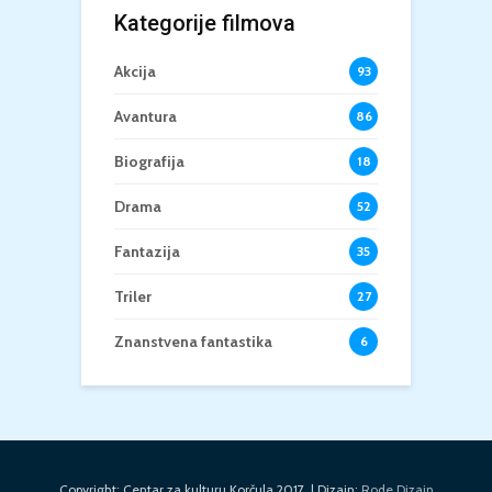
Kategorije filmova
Akcija
93
Avantura
86
Biografija
18
Drama
52
Fantazija
35
Triler
27
Znanstvena fantastika
6
Copyright: Centar za kulturu Korčula 2017. | Dizajn:
Rode Dizajn