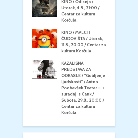
 U MREŽI /
KINO / Odiseja /
K
 dupin 2 /
Utorak, 4.8., 21:00 /
N
eljak, 24.8.,
Centar za kulturu
2
/ Centar za
Korčula
k
u Korčula
KINO / MALCI I
K
MEDITERAN / ZA
ČUDOVIŠTA / Utorak,
Z
 Petak, 21.8.,
11.8., 20:00 / Centar za
Č
/ Ljetno kino
kulturu Korčula
C
la
K
KAZALIŠNA
/ ICE CREAM
PREDSTAVA ZA
K
Četvrtak, 20.8.,
ODRASLE / “Gubljenje
G
/ Centar za
ljudskosti” / Anton
N
u Korčula /15+
Podbevšek Teater – u
U
suradnji s Cank /
A
Subota, 29.8., 20:00 /
K
Centar za kulturu
Korčula