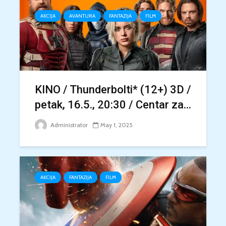
AKCIJA
AVANTURA
FANTAZIJA
FILM
KINO / Thunderbolti* (12+) 3D /
petak, 16.5., 20:30 / Centar za...
Administrator
May 1, 2025
AKCIJA
FANTAZIJA
FILM