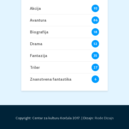
Akcija
93
Avantura
86
Biografija
18
Drama
52
Fantazija
35
Triler
27
Znanstvena fantastika
6
Copyright: Centar za kulturu Korčula 2017. | Dizajn:
Rode Dizajn