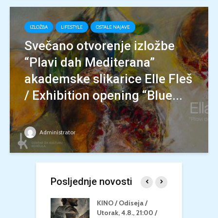
IZLOŽBA
LIFESTYLE
OSTALE NAJAVE
Svečano otvorenje izložbe
“Plavi dah Mediterana”
akademske slikarice Elle Fleš
/ Exhibition opening “Blue...
Administrator
Posljednje novosti
 U MREŽI /
KINO / Odiseja /
K
 dupin 2 /
Utorak, 4.8., 21:00 /
N