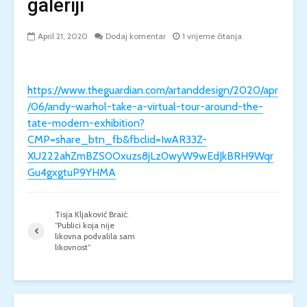
galeriji
April 21, 2020
Dodaj komentar
1 vrijeme čitanja
https://www.theguardian.com/artanddesign/2020/apr
/06/andy-warhol-take-a-virtual-tour-around-the-
tate-modern-exhibition?
CMP=share_btn_fb&fbclid=IwAR33Z-
XU222ahZmBZS0Oxuzs8jLz0wyW9wEdJkBRH9Wqr
Gu4gxgtuP9YHMA
Tisja Kljaković Braić:
“Publici koja nije
likovna podvalila sam
likovnost”