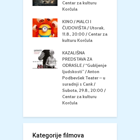
eljak, 24.8.,
Centar za kulturu
2
/ Centar za
Korčula
k
u Korčula
KINO / MALCI I
K
MEDITERAN / ZA
ČUDOVIŠTA / Utorak,
Z
 Petak, 21.8.,
11.8., 20:00 / Centar za
Č
/ Ljetno kino
kulturu Korčula
C
la
K
KAZALIŠNA
/ ICE CREAM
PREDSTAVA ZA
K
Četvrtak, 20.8.,
ODRASLE / “Gubljenje
G
/ Centar za
ljudskosti” / Anton
N
u Korčula /15+
Podbevšek Teater – u
U
suradnji s Cank /
A
Subota, 29.8., 20:00 /
K
Centar za kulturu
Korčula
Kategorije filmova