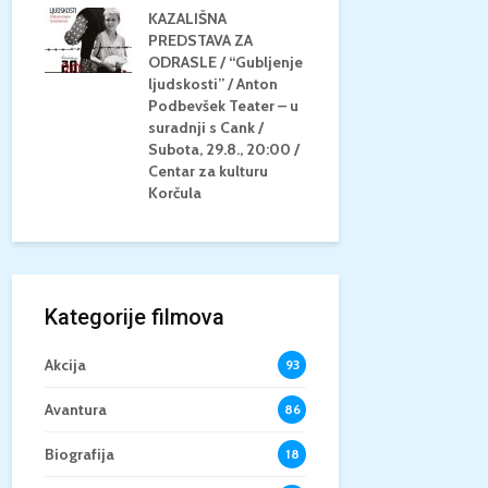
KAZALIŠNA
AM
PREDSTAVA ZA
KONCERT 
20.8.,
ODRASLE / “Gubljenje
GLAZBE / Ma
a
ljudskosti” / Anton
Neli Šestan
/15+
Podbevšek Teater – u
Utorak, 25.8
suradnji s Cank /
Atrij Grads
Subota, 29.8., 20:00 /
Korčula
Centar za kulturu
Korčula
Kategorije filmova
Akcija
93
Avantura
86
Biografija
18