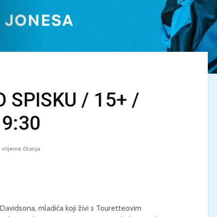
 SPISKU / 15+ /
19:30
KINO MEDITERAN / U
LJETO U MREŽI 
NEPOZNATO / Petak,
Dječak dupin 2 /
28.8, 21:00 / Ljetno
Ponedjeljak, 24.
1 vrijeme čitanja
kino Korčula
20:00 / Centar 
kulturu Korčula
KINO / PSI POD
ZVIJEZDAMA /
KINO MEDITERA
Četvrtak, 27.8., 21:00 /
TEBE / Petak, 21.
Centar za kulturu
21:00 / Ljetno k
Davidsona, mladića koji živi s Touretteovim
Korčula / 12+
Korčula