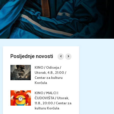
Posljednje novosti
/
KINO / Odiseja /
KINO MEDI
Utorak, 4.8., 21:00 /
NEPOZNATO
8.,
Centar za kulturu
28.8, 21:00
za
Korčula
kino Korču
KINO / MALCI I
KINO / PSI
N / ZA
ČUDOVIŠTA / Utorak,
ZVIJEZDAM
8.,
11.8., 20:00 / Centar za
Četvrtak, 27
ino
kulturu Korčula
Centar za k
Korčula / 1