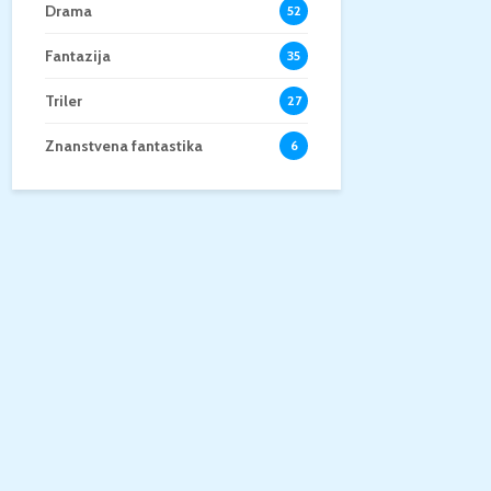
Drama
52
Fantazija
35
Triler
27
Znanstvena fantastika
6