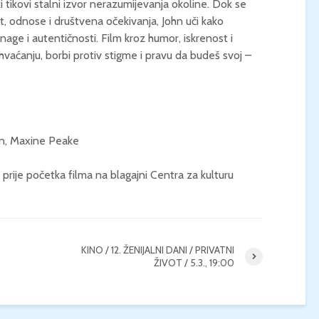
ki tikovi stalni izvor nerazumijevanja okoline. Dok se
t, odnose i društvena očekivanja, John uči kako
KONCERT KLASIČNE
KINO / ICE CRE
snage i autentičnosti. Film kroz humor, iskrenost i
GLAZBE / Marin Limić i
MAN / Četvrtak, 
hvaćanju, borbi protiv stigme i pravu da budeš svoj –
Neli Šestanović /
21:00 / Centar z
Utorak, 25.8., 21:00 /
kulturu Korčula 
Atrij Gradske vijećnice
Korčula
an, Maxine Peake
prije početka filma na blagajni Centra za kulturu
KINO / 12. ŽENIJALNI DANI / PRIVATNI
ŽIVOT / 5.3., 19:00