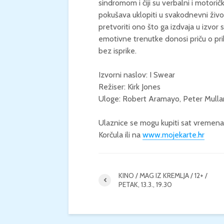
sindromom i čiji su verbalni i motorič
pokušava uklopiti u svakodnevni živo
pretvoriti ono što ga izdvaja u izvor 
emotivne trenutke donosi priču o pri
bez isprike.
Izvorni naslov: I Swear
Režiser: Kirk Jones
Uloge: Robert Aramayo, Peter Mull
Ulaznice se mogu kupiti sat vremena 
Korčula ili na
www.mojekarte.hr
KINO / MAG IZ KREMLJA / 12+ /
PETAK, 13.3., 19.30