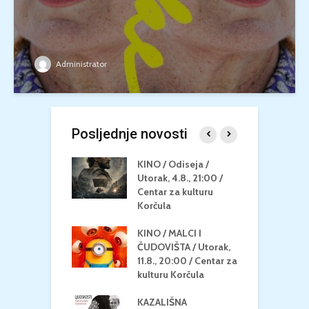
Administrator
Posljednje novosti
 U MREŽI /
KINO / Odiseja /
K
 dupin 2 /
Utorak, 4.8., 21:00 /
N
eljak, 24.8.,
Centar za kulturu
2
/ Centar za
Korčula
k
u Korčula
KINO / MALCI I
K
MEDITERAN / ZA
ČUDOVIŠTA / Utorak,
Z
 Petak, 21.8.,
11.8., 20:00 / Centar za
Č
/ Ljetno kino
kulturu Korčula
C
la
K
KAZALIŠNA