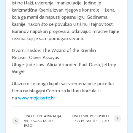
istine i laži, uvjerenja i manipulacije. Jedino je
karizmatična Ksenia izvan njegove kontrole – žena
koja ga mami da napusti opasnu igru. Godinama
kasnije, nakon što se povukao u tišinu i tajnovitost,
Baranov napokon progovara, otkrivajući mračne tajne
režima koji je sam pomogao stvoriti.
Izvorni naslov: The Wizard of the Kremlin
Režiser: Oliver Assayas
Uloge: Jude Law, Alicia Vikander, Paul Dano, Jeffrey
Wright
Ulaznice se mogu kupiti sat vremena prije početka
filma na blagajni Centra za kulturu Korčula ili
na
www.mojekarte.hr
KINO / KONTAMINACIJA
KINO / SVE PO SPISKU /
/15+ / SUBOTA 14.3.,
15+ / PETAK, 6.3., 19:30
19:30