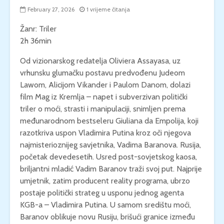
February 27, 2026
1 vrijeme čitanja
Žanr: Triler
2h 36min
Od vizionarskog redatelja Oliviera Assayasa, uz
vrhunsku glumačku postavu predvođenu Judeom
Lawom, Alicijom Vikander i Paulom Danom, dolazi
film Mag iz Kremlja – napet i subverzivan politički
triler o moći, strasti i manipulaciji, snimljen prema
međunarodnom bestseleru Giuliana da Empolija, koji
razotkriva uspon Vladimira Putina kroz oči njegova
najmisterioznijeg savjetnika, Vadima Baranova. Rusija,
početak devedesetih. Usred post-sovjetskog kaosa,
briljantni mladić Vadim Baranov traži svoj put. Najprije
umjetnik, zatim producent reality programa, ubrzo
postaje politički strateg u usponu jednog agenta
KGB-a – Vladimira Putina. U samom središtu moći,
Baranov oblikuje novu Rusiju, brišući granice između