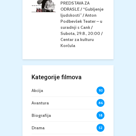
/ ICE CREAM
PREDSTAVA ZA
K
Četvrtak, 20.8.,
ODRASLE / “Gubljenje
G
/ Centar za
ljudskosti” / Anton
N
u Korčula /15+
Podbevšek Teater – u
U
suradnji s Cank /
A
Subota, 29.8., 20:00 /
K
Centar za kulturu
Korčula
Kategorije filmova
Akcija
93
Avantura
86
Biografija
18
Drama
52