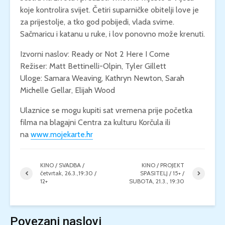
koje kontrolira svijet. Četiri suparničke obitelji love je
za prijestolje, a tko god pobijedi, vlada svime.
Sačmaricu i katanu u ruke, i lov ponovno može krenuti.
Izvorni naslov: Ready or Not 2 Here I Come
Režiser: Matt Bettinelli-Olpin, Tyler Gillett
Uloge: Samara Weaving, Kathryn Newton, Sarah
Michelle Gellar, Elijah Wood
Ulaznice se mogu kupiti sat vremena prije početka
filma na blagajni Centra za kulturu Korčula ili
na
www.mojekarte.hr
KINO / SVADBA /
KINO / PROJEKT
četvrtak, 26.3.,19:30 /
SPASITELJ / 15+ /
12+
SUBOTA, 21.3., 19:30
Povezani naslovi