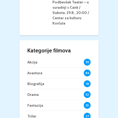
u Korčula /15+
Podbevšek Teater – u
U
suradnji s Cank /
A
Subota, 29.8., 20:00 /
K
Centar za kulturu
Korčula
Kategorije filmova
Akcija
93
Avantura
86
Biografija
18
Drama
52
Fantazija
35
Triler
27