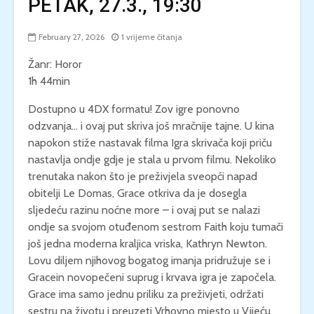
PETAK, 27.3., 19:30
February 27, 2026
1 vrijeme čitanja
Žanr: Horor
1h 44min
Dostupno u 4DX formatu! Zov igre ponovno
odzvanja… i ovaj put skriva još mračnije tajne. U kina
napokon stiže nastavak filma Igra skrivača koji priču
nastavlja ondje gdje je stala u prvom filmu. Nekoliko
trenutaka nakon što je preživjela sveopći napad
obitelji Le Domas, Grace otkriva da je dosegla
sljedeću razinu noćne more – i ovaj put se nalazi
ondje sa svojom otuđenom sestrom Faith koju tumači
još jedna moderna kraljica vriska, Kathryn Newton.
Lovu diljem njihovog bogatog imanja pridružuje se i
Gracein novopečeni suprug i krvava igra je započela.
Grace ima samo jednu priliku za preživjeti, održati
sestru na životu i preuzeti Vrhovno mjesto u Vijeću