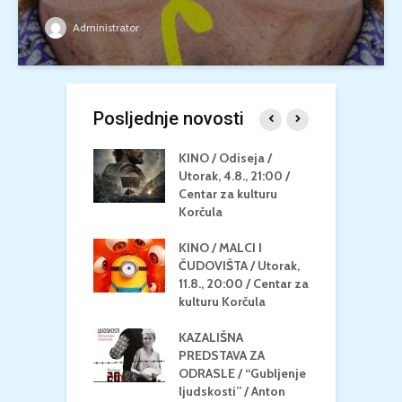
Administrator
Posljednje novosti
 U MREŽI /
KINO / Odiseja /
K
 dupin 2 /
Utorak, 4.8., 21:00 /
N
eljak, 24.8.,
Centar za kulturu
2
/ Centar za
Korčula
k
u Korčula
KINO / MALCI I
K
MEDITERAN / ZA
ČUDOVIŠTA / Utorak,
Z
 Petak, 21.8.,
11.8., 20:00 / Centar za
Č
/ Ljetno kino
kulturu Korčula
C
la
K
KAZALIŠNA
/ ICE CREAM
PREDSTAVA ZA
K
Četvrtak, 20.8.,
ODRASLE / “Gubljenje
G
/ Centar za
ljudskosti” / Anton
N