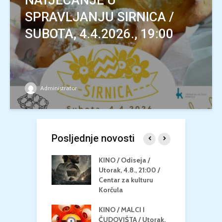
NATJECANJE U
SPRAVLJANJU SIRNICA /
SUBOTA, 4.4.2026., 19:00
Administrator
Posljednje novosti
 U MREŽI /
KINO / Odiseja /
K
 dupin 2 /
Utorak, 4.8., 21:00 /
N
eljak, 24.8.,
Centar za kulturu
2
/ Centar za
Korčula
k
u Korčula
KINO / MALCI I
K
MEDITERAN / ZA
ČUDOVIŠTA / Utorak,
Z