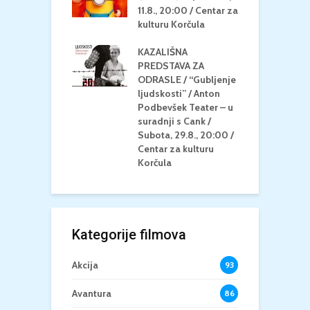
 Petak, 21.8.,
11.8., 20:00 / Centar za
Č
/ Ljetno kino
kulturu Korčula
C
la
K
KAZALIŠNA
/ ICE CREAM
PREDSTAVA ZA
K
Četvrtak, 20.8.,
ODRASLE / “Gubljenje
G
/ Centar za
ljudskosti” / Anton
N
u Korčula /15+
Podbevšek Teater – u
U
suradnji s Cank /
A
Subota, 29.8., 20:00 /
K
Centar za kulturu
Korčula
Kategorije filmova
Akcija
93
Avantura
86