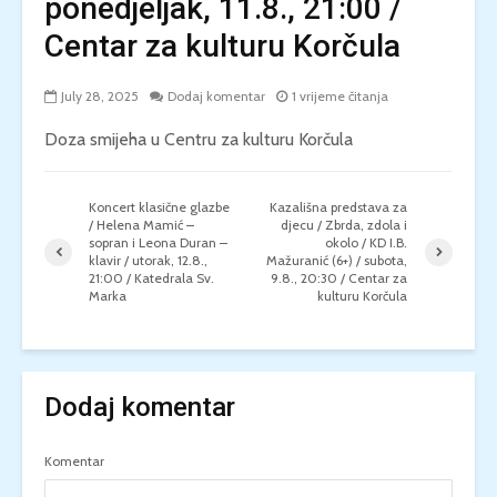
ponedjeljak, 11.8., 21:00 /
Centar za kulturu Korčula
July 28, 2025
Dodaj komentar
1 vrijeme čitanja
Doza smijeha u Centru za kulturu Korčula
Koncert klasične glazbe
Kazališna predstava za
/ Helena Mamić –
djecu / Zbrda, zdola i
sopran i Leona Duran –
okolo / KD I.B.
klavir / utorak, 12.8.,
Mažuranić (6+) / subota,
21:00 / Katedrala Sv.
9.8., 20:30 / Centar za
Marka
kulturu Korčula
Dodaj komentar
Komentar