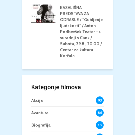
la
K
KAZALIŠNA
/ ICE CREAM
PREDSTAVA ZA
K
Četvrtak, 20.8.,
ODRASLE / “Gubljenje
G
/ Centar za
ljudskosti” / Anton
N
u Korčula /15+
Podbevšek Teater – u
U
suradnji s Cank /
A
Subota, 29.8., 20:00 /
K
Centar za kulturu
Korčula
Kategorije filmova
Akcija
93
Avantura
86
Biografija
18