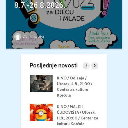
8.7.-26.8.2026.
Administrator
Posljednje novosti
 U MREŽI /
KINO / Odiseja /
K
 dupin 2 /
Utorak, 4.8., 21:00 /
N
eljak, 24.8.,
Centar za kulturu
2
/ Centar za
Korčula
k
u Korčula
KINO / MALCI I
K
MEDITERAN / ZA
ČUDOVIŠTA / Utorak,
Z
 Petak, 21.8.,
11.8., 20:00 / Centar za
Č
/ Ljetno kino
kulturu Korčula
C