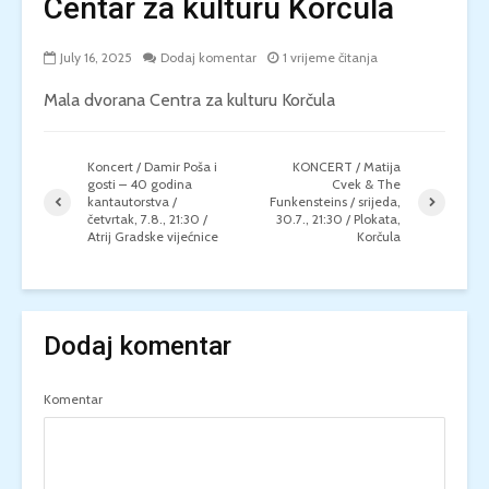
Centar za kulturu Korčula
July 16, 2025
Dodaj komentar
1 vrijeme čitanja
Mala dvorana Centra za kulturu Korčula
Koncert / Damir Poša i
KONCERT / Matija
gosti – 40 godina
Cvek & The
kantautorstva /
Funkensteins / srijeda,
četvrtak, 7.8., 21:30 /
30.7., 21:30 / Plokata,
Atrij Gradske vijećnice
Korčula
Dodaj komentar
Komentar