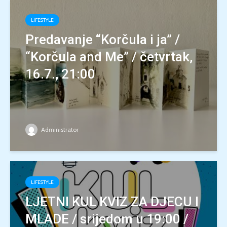
LIFESTYLE
Predavanje “Korčula i ja” /
“Korčula and Me” / četvrtak,
16.7., 21:00
Administrator
LIFESTYLE
LJETNI KUL KVIZ ZA DJECU I
MLADE / srijedom u 19:00 /