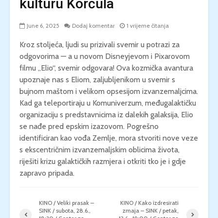
kulturu Korčula
June 6, 2025
Dodaj komentar
1 vrijeme čitanja
Kroz stoljeća, ljudi su prizivali svemir u potrazi za
odgovorima — a u novom Disneyjevom i Pixarovom
filmu „Elio“, svemir odgovara! Ova kozmička avantura
upoznaje nas s Eliom, zaljubljenikom u svemir s
bujnom maštom i velikom opsesijom izvanzemaljcima.
Kad ga teleportiraju u Komuniverzum, međugalaktičku
organizaciju s predstavnicima iz dalekih galaksija, Elio
se nađe pred epskim izazovom. Pogrešno
identificiran kao vođa Zemlje, mora stvoriti nove veze
s ekscentričnim izvanzemaljskim oblicima života,
riješiti krizu galaktičkih razmjera i otkriti tko je i gdje
zapravo pripada.
KINO / Veliki prasak –
KINO / Kako izdresirati
SINK / subota, 28.6.,
zmaja – SINK / petak,