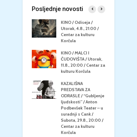
Posljednje novosti
 U MREŽI /
KINO / Odiseja /
K
 dupin 2 /
Utorak, 4.8., 21:00 /
N
eljak, 24.8.,
Centar za kulturu
2
/ Centar za
Korčula
k
u Korčula
KINO / MALCI I
K
MEDITERAN / ZA
ČUDOVIŠTA / Utorak,
Z
 Petak, 21.8.,
11.8., 20:00 / Centar za
Č
/ Ljetno kino
kulturu Korčula
C
la
K
KAZALIŠNA
/ ICE CREAM
PREDSTAVA ZA
K
Četvrtak, 20.8.,
ODRASLE / “Gubljenje
G
/ Centar za
ljudskosti” / Anton
N
u Korčula /15+
Podbevšek Teater – u
U
suradnji s Cank /
A
Subota, 29.8., 20:00 /
K
Centar za kulturu
Korčula