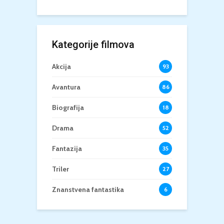
Kategorije filmova
Akcija
93
Avantura
86
Biografija
18
Drama
52
Fantazija
35
Triler
27
Znanstvena fantastika
6