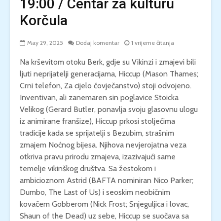
19:00 / Centar za kulturu
Korčula
May 29, 2025
Dodaj komentar
1 vrijeme čitanja
Na krševitom otoku Berk, gdje su Vikinzi i zmajevi bili
ljuti neprijatelji generacijama, Hiccup (Mason Thames;
Crni telefon, Za cijelo čovječanstvo) stoji odvojeno.
Inventivan, ali zanemaren sin poglavice Stoicka
Velikog (Gerard Butler, ponavlja svoju glasovnu ulogu
iz animirane franšize), Hiccup prkosi stoljećima
tradicije kada se sprijatelji s Bezubim, strašnim
zmajem Noćnog bijesa. Njihova nevjerojatna veza
otkriva pravu prirodu zmajeva, izazivajući same
temelje vikinškog društva. Sa žestokom i
ambicioznom Astrid (BAFTA nominiran Nico Parker;
Dumbo, The Last of Us) i seoskim neobičnim
kovačem Gobberom (Nick Frost; Snjeguljica i lovac,
Shaun of the Dead) uz sebe, Hiccup se suočava sa