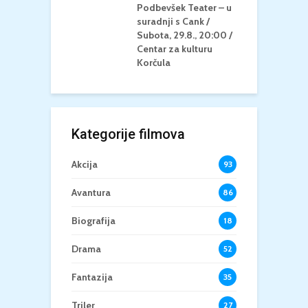
u Korčula /15+
Podbevšek Teater – u
U
suradnji s Cank /
A
Subota, 29.8., 20:00 /
K
Centar za kulturu
Korčula
Kategorije filmova
Akcija
93
Avantura
86
Biografija
18
Drama
52
Fantazija
35
Triler
27