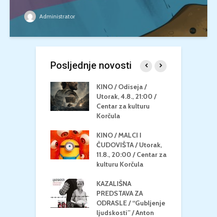
Administrator
Posljednje novosti
 U MREŽI /
KINO / Odiseja /
K
 dupin 2 /
Utorak, 4.8., 21:00 /
N
eljak, 24.8.,
Centar za kulturu
2
/ Centar za
Korčula
k
u Korčula
KINO / MALCI I
K
MEDITERAN / ZA
ČUDOVIŠTA / Utorak,
Z
 Petak, 21.8.,
11.8., 20:00 / Centar za
Č
/ Ljetno kino
kulturu Korčula
C
la
K
KAZALIŠNA
/ ICE CREAM
PREDSTAVA ZA
K
Četvrtak, 20.8.,
ODRASLE / “Gubljenje
G
/ Centar za
ljudskosti” / Anton
N