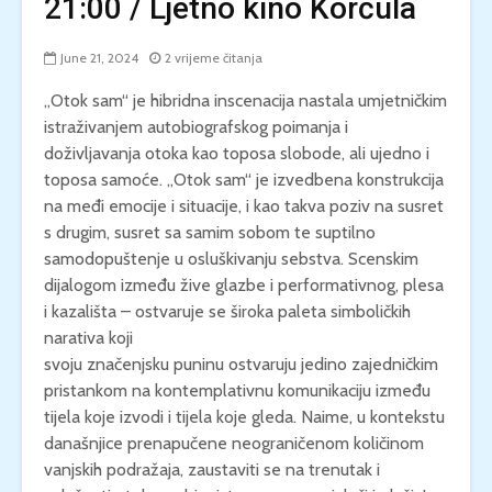
21:00 / Ljetno kino Korčula
June 21, 2024
2 vrijeme čitanja
„Otok sam“ je hibridna inscenacija nastala umjetničkim
istraživanjem autobiografskog poimanja i
doživljavanja otoka kao toposa slobode, ali ujedno i
toposa samoće. „Otok sam“ je izvedbena konstrukcija
na međi emocije i situacije, i kao takva poziv na susret
s drugim, susret sa samim sobom te suptilno
samodopuštenje u osluškivanju sebstva. Scenskim
dijalogom između žive glazbe i performativnog, plesa
i kazališta – ostvaruje se široka paleta simboličkih
narativa koji
svoju značenjsku puninu ostvaruju jedino zajedničkim
pristankom na kontemplativnu komunikaciju između
tijela koje izvodi i tijela koje gleda. Naime, u kontekstu
današnjice prenapučene neograničenom količinom
vanjskih podražaja, zaustaviti se na trenutak i