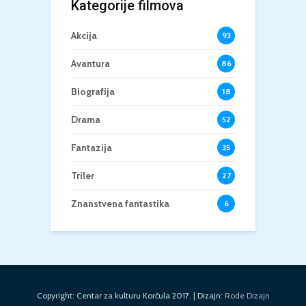
Kategorije filmova
Akcija
93
Avantura
86
Biografija
18
Drama
52
Fantazija
35
Triler
27
Znanstvena fantastika
6
Copyright: Centar za kulturu Korčula 2017. | Dizajn:
Rode Dizajn