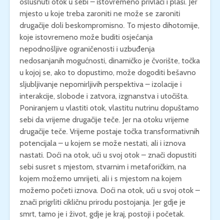
oslušnuti otok u sebi – istovremeno privlači i plaši. Jer
mjesto u koje treba zaroniti ne može se zaroniti
drugačije doli beskompromisno. To mjesto dihotomije,
koje istovremeno može buditi osjećanja
nepodnošljive ograničenosti i uzbuđenja
nedosanjanih mogućnosti, dinamičko je čvorište, točka
u kojoj se, ako to dopustimo, može dogoditi bešavno
sljubljivanje nepomirljivih perspektiva – izolacije i
interakcije, slobode i zatvora, izgnanstva i utočišta.
Poniranjem u vlastiti otok, vlastitu nutrinu dopuštamo
sebi da vrijeme drugačije teče. Jer na otoku vrijeme
drugačije teče. Vrijeme postaje točka transformativnih
potencijala – u kojem se može nestati, ali i iznova
nastati. Doći na otok, ući u svoj otok – znači dopustiti
sebi susret s mjestom, stvarnim i metaforičkim, na
kojem možemo umrijeti, ali i s mjestom na kojem
možemo početi iznova. Doći na otok, ući u svoj otok –
znači prigrliti cikličnu prirodu postojanja. Jer gdje je
smrt, tamo je i život, gdje je kraj, postoji i početak.