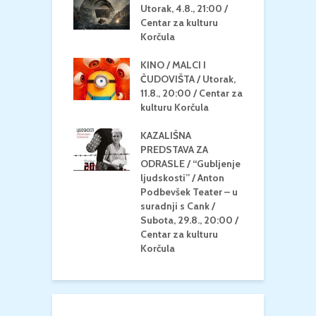
 dupin 2 /
Utorak, 4.8., 21:00 /
N
eljak, 24.8.,
Centar za kulturu
2
/ Centar za
Korčula
k
u Korčula
KINO / MALCI I
K
MEDITERAN / ZA
ČUDOVIŠTA / Utorak,
Z
 Petak, 21.8.,
11.8., 20:00 / Centar za
Č
/ Ljetno kino
kulturu Korčula
C
la
K
KAZALIŠNA
/ ICE CREAM
PREDSTAVA ZA
K
Četvrtak, 20.8.,
ODRASLE / “Gubljenje
G
/ Centar za
ljudskosti” / Anton
N
u Korčula /15+
Podbevšek Teater – u
U
suradnji s Cank /
A
Subota, 29.8., 20:00 /
K
Centar za kulturu
Korčula