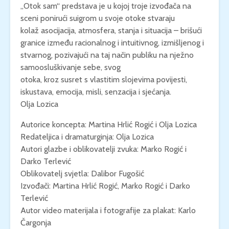
„Otok sam“ predstava je u kojoj troje izvođača na
sceni ponirući suigrom u svoje otoke stvaraju
kolaž asocijacija, atmosfera, stanja i situacija – brišući
granice između racionalnog i intuitivnog, izmišljenog i
stvarnog, pozivajući na taj način publiku na nježno
samoosluškivanje sebe, svog
otoka, kroz susret s vlastitim slojevima povijesti,
iskustava, emocija, misli, senzacija i sjećanja.
Olja Lozica
Autorice koncepta: Martina Hrlić Rogić i Olja Lozica
Redateljica i dramaturginja: Olja Lozica
Autori glazbe i oblikovatelji zvuka: Marko Rogić i
Darko Terlević
Oblikovatelj svjetla: Dalibor Fugošić
Izvođači: Martina Hrlić Rogić, Marko Rogić i Darko
Terlević
Autor video materijala i fotografije za plakat: Karlo
Čargonja