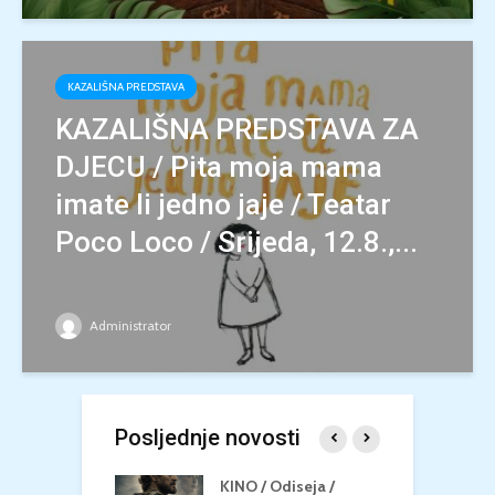
KAZALIŠNA PREDSTAVA
KAZALIŠNA PREDSTAVA ZA
DJECU / Pita moja mama
imate li jedno jaje / Teatar
Poco Loco / Srijeda, 12.8.,...
Administrator
Posljednje novosti
 U MREŽI /
KINO / Odiseja /
K