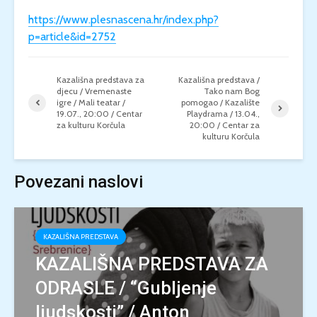
https://www.plesnascena.hr/index.php?
p=article&id=2752
Kazališna predstava za
Kazališna predstava /
djecu / Vremenaste
Tako nam Bog
igre / Mali teatar /
pomogao / Kazalište
19.07., 20:00 / Centar
Playdrama / 13.04.,
za kulturu Korčula
20:00 / Centar za
kulturu Korčula
Povezani naslovi
KAZALIŠNA PREDSTAVA
KAZALIŠNA PREDSTAVA ZA
ODRASLE / “Gubljenje
ljudskosti” / Anton