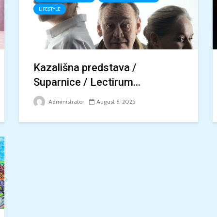
LIFESTYLE
Kazališna predstava /
Suparnice / Lectirum...
Administrator
August 6, 2025