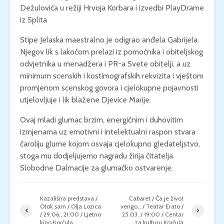
Dežulovića u režiji Hrvoja Korbara i izvedbi PlayDrame
iz Splita
Stipe Jelaska maestralno je odigrao anđela Gabrijela.
Njegov lik s lakoćom prelazi iz pomoćnika i obiteljskog
odvjetnika u menadžera i PR-a Svete obitelji, a uz
minimum scenskih i kostimografskih rekvizita i vještom
promjenom scenskog govora i cjelokupne pojavnosti
utjelovljuje i lik blažene Djevice Marije.
Ovaj mladi glumac brzim, energičnim i duhovitim
izmjenama uz emotivni i intelektualni raspon stvara
čaroliju glume kojom osvaja cjelokupno gledateljstvo,
stoga mu dodjeljujemo nagradu žirija čitatelja
Slobodne Dalmacije za glumačko ostvarenje.
Kazališna predstava /
Cabaret / Ča je život
Otok sam / Olja Lozica
vengo… / Teatar Erato /
/ 29.06., 21:00 / Ljetno
25.03. / 19:00 / Centar
kino Korčula
za kulturu Korčula