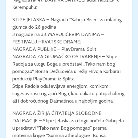
Kerempuhu:
STIPE JELASKA – Nagrada “Sabrija Biser” za mladog
glumca do 28 godina
3 nagrade na 33. MARULIĆEVIM DANIMA –
FESTIVALU HRVATSKE DRAME:
NAGRADA PUBLIKE – PlayDrama, Split
NAGRADA ZA GLUMAČKO OSTVARENJE – Stipe
Radoja za ulogu Boga u predstavi „Tako nam bog
pomogao“ Borisa Dežulovića u režiji Hrvoja Korbara i
produkciji PlayDrame iz Splita.
Stipe Radoja oduševljava energijom, komikom i
sugestivnošću igrajući Boga, kao dakako patrijarhalnog,
ali i dobroćudnog Dalmatinca u najboljim godina.
NAGRADA ŽIRIJA ČITATELJA SLOBODNE
DALMACIJE – Stipe Jelaska za ulogu anđela Gabrijela
u predstavi “Tako nam Bog pomogao” prema
motivima knjige “Summa atheologiae” Borisa