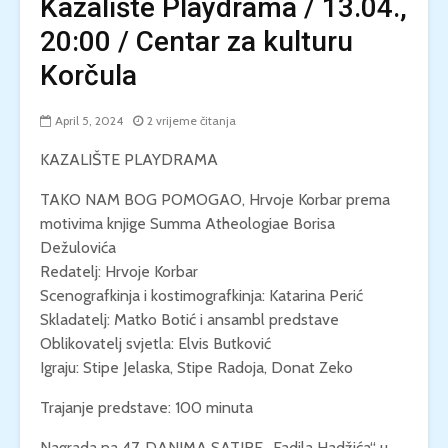
Kazalište Playdrama / 13.04.,
20:00 / Centar za kulturu
Korčula
April 5, 2024
2 vrijeme čitanja
KAZALIŠTE PLAYDRAMA
TAKO NAM BOG POMOGAO, Hrvoje Korbar prema
motivima knjige Summa Atheologiae Borisa
Dežulovića
Redatelj: Hrvoje Korbar
Scenografkinja i kostimografkinja: Katarina Perić
Skladatelj: Matko Botić i ansambl predstave
Oblikovatelj svjetla: Elvis Butković
Igraju: Stipe Jelaska, Stipe Radoja, Donat Zeko
Trajanje predstave: 100 minuta
Nagrada na 47. DANIMA SATIRE „Fadila Hadžića“ u