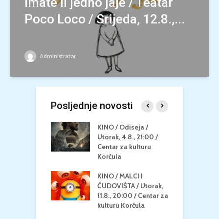
imate li jedno jaje / Teatar
Poco Loco / Srijeda, 12.8.,...
Administrator
Posljednje novosti
 U MREŽI /
KINO / Odiseja /
K
 dupin 2 /
Utorak, 4.8., 21:00 /
N
eljak, 24.8.,
Centar za kulturu
2
/ Centar za
Korčula
k
u Korčula
KINO / MALCI I
K
MEDITERAN / ZA
ČUDOVIŠTA / Utorak,
Z
 Petak, 21.8.,
11.8., 20:00 / Centar za
Č
/ Ljetno kino
kulturu Korčula
C
la
K