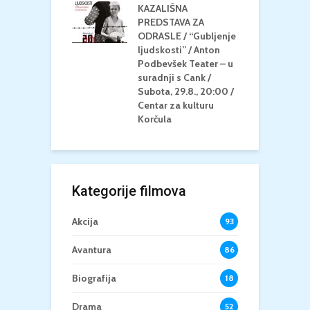
KAZALIŠNA
/ ICE CREAM
PREDSTAVA ZA
K
Četvrtak, 20.8.,
ODRASLE / “Gubljenje
G
/ Centar za
ljudskosti” / Anton
N
u Korčula /15+
Podbevšek Teater – u
U
suradnji s Cank /
A
Subota, 29.8., 20:00 /
K
Centar za kulturu
Korčula
Kategorije filmova
Akcija
93
Avantura
86
Biografija
18
Drama
52