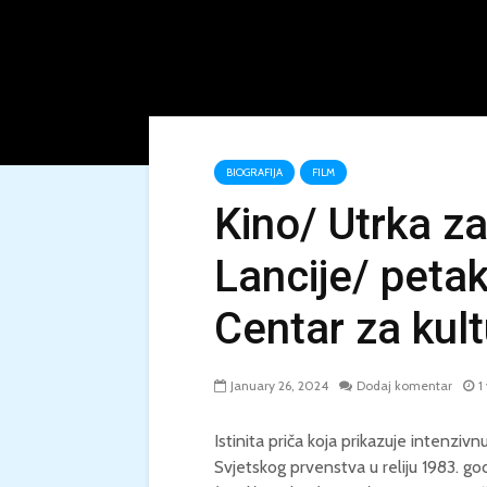
BIOGRAFIJA
FILM
Kino/ Utrka za
Lancije/ petak
Centar za kul
January 26, 2024
Dodaj komentar
1
Istinita priča koja prikazuje intenzi
Svjetskog prvenstva u reliju 1983. g