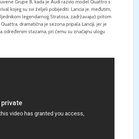
me čuvene Grupe B, kada je Audi razvio model Quattro s
ival kojeg su svi željeli pobijediti. Lancia je, međutim,
KONCERT KLASIČNE
KINO / ICE CRE
ljednikom legendarnog Stratosa, zadržavajući pritom
GLAZBE / Marin Limić i
MAN / Četvrtak, 
uattra, dramatična je sezona pripala Lanciji, jer je
Neli Šestanović /
21:00 / Centar z
Utorak, 25.8., 21:00 /
kulturu Korčula 
i na određenim stazama, pri čemu su značajnu ulogu
Atrij Gradske vijećnice
Korčula