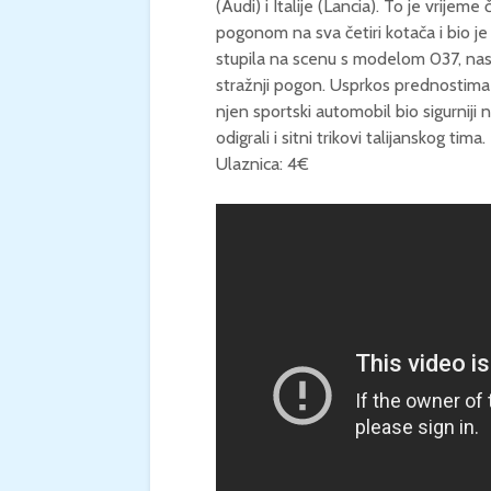
(Audi) i Italije (Lancia). To je vrije
pogonom na sva četiri kotača i bio je r
stupila na scenu s modelom 037, nas
stražnji pogon. Usprkos prednostima Q
njen sportski automobil bio sigurnij
odigrali i sitni trikovi talijanskog tima.
Ulaznica: 4€