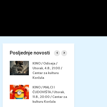
Posljednje novosti
/
KINO / Odiseja /
KINO MEDI
Utorak, 4.8., 21:00 /
NEPOZNATO
8.,
Centar za kulturu
28.8, 21:00
za
Korčula
kino Korču
KINO / MALCI I
KINO / PSI
N / ZA
ČUDOVIŠTA / Utorak,
ZVIJEZDAM
8.,
11.8., 20:00 / Centar za
Četvrtak, 27
ino
kulturu Korčula
Centar za k
Korčula / 1