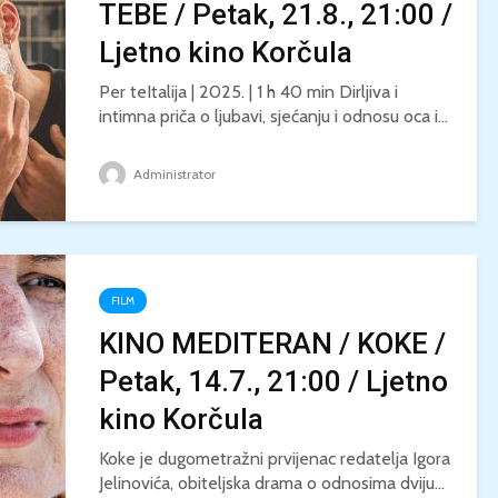
TEBE / Petak, 21.8., 21:00 /
Ljetno kino Korčula
Per teItalija | 2025. | 1 h 40 min Dirljiva i
intimna priča o ljubavi, sjećanju i odnosu oca i...
Administrator
FILM
KINO MEDITERAN / KOKE /
Petak, 14.7., 21:00 / Ljetno
kino Korčula
Koke je dugometražni prvijenac redatelja Igora
Jelinovića, obiteljska drama o odnosima dviju...