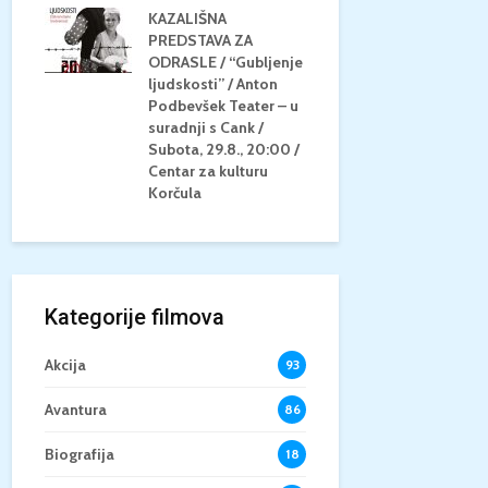
KAZALIŠNA
AM
PREDSTAVA ZA
KONCERT 
20.8.,
ODRASLE / “Gubljenje
GLAZBE / Ma
a
ljudskosti” / Anton
Neli Šestan
/15+
Podbevšek Teater – u
Utorak, 25.8
suradnji s Cank /
Atrij Grads
Subota, 29.8., 20:00 /
Korčula
Centar za kulturu
Korčula
Kategorije filmova
Akcija
93
Avantura
86
Biografija
18