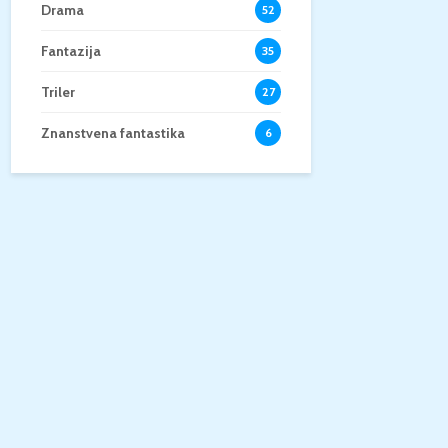
Drama
52
Fantazija
35
Triler
27
Znanstvena fantastika
6