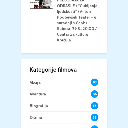
Četvrtak, 20.8.,
ODRASLE / “Gubljenje
G
/ Centar za
ljudskosti” / Anton
N
u Korčula /15+
Podbevšek Teater – u
U
suradnji s Cank /
A
Subota, 29.8., 20:00 /
K
Centar za kulturu
Korčula
Kategorije filmova
Akcija
93
Avantura
86
Biografija
18
Drama
52