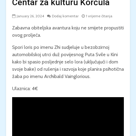
Centar za kulturu Korčula
January 26, 2024
Dodaj komentar
1 vrijeme čitanja
Zabavna obiteljska avantura koju ne smijete propustiti
ovog proljeća.
Spori loris po imenu Zhi sudjeluje u bezobzirnoj
automobilskoj utrci duž povijesnog Puta Svile u Kini
kako bi spasio posljednje selo lora (uključujući i dom
svoje bake) od rušenja i razvoja koje planira psihotična
žaba po imenu Archibald Vainglorious.
Ulaznica: 4€