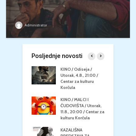
Administrator
Posljednje novosti
 U MREŽI /
KINO / Odiseja /
K
 dupin 2 /
Utorak, 4.8., 21:00 /
N
eljak, 24.8.,
Centar za kulturu
2
/ Centar za
Korčula
k
u Korčula
KINO / MALCI I
K
MEDITERAN / ZA
ČUDOVIŠTA / Utorak,
Z
 Petak, 21.8.,
11.8., 20:00 / Centar za
Č
/ Ljetno kino
kulturu Korčula
C
la
K
KAZALIŠNA
/ ICE CREAM
PREDSTAVA ZA
K