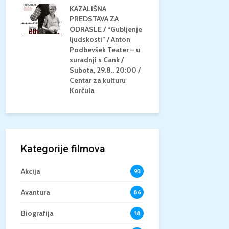
KAZALIŠNA
AM
PREDSTAVA ZA
KONCERT 
20.8.,
ODRASLE / “Gubljenje
GLAZBE / Ma
a
ljudskosti” / Anton
Neli Šestan
/15+
Podbevšek Teater – u
Utorak, 25.8
suradnji s Cank /
Atrij Grads
Subota, 29.8., 20:00 /
Korčula
Centar za kulturu
Korčula
Kategorije filmova
Akcija
93
Avantura
86
Biografija
18