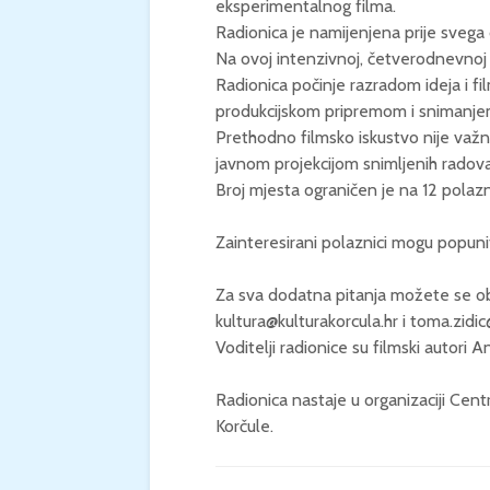
eksperimentalnog filma.
Radionica je namijenjena prije svega 
Na ovoj intenzivnoj, četverodnevnoj ra
Radionica počinje razradom ideja i film
produkcijskom pripremom i snimanje
Prethodno filmsko iskustvo nije važ
javnom projekcijom snimljenih radova
Broj mjesta ograničen je na 12 polazn
Zainteresirani polaznici mogu popunit
Za sva dodatna pitanja možete se ob
kultura@kulturakorcula.hr i toma.zidi
Voditelji radionice su filmski autori
Radionica nastaje u organizaciji Cent
Korčule.