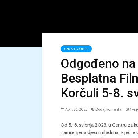
UNCATEGORIZED
Odgođeno na 
Besplatna Fil
Korčuli 5-8. s
April 26, 2023
Dodaj komentar
1 vri
Od 5.-8. svibnja 2023. u Centru za ku
namijenjena djeci i mladima. Riječ je