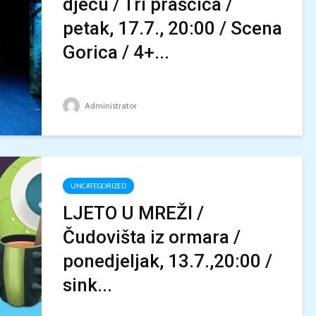
djecu / Tri praščića /
petak, 17.7., 20:00 / Scena
Gorica / 4+...
Administrator
UNCATEGORIZED
LJETO U MREŽI /
Čudovišta iz ormara /
ponedjeljak, 13.7.,20:00 /
sink...