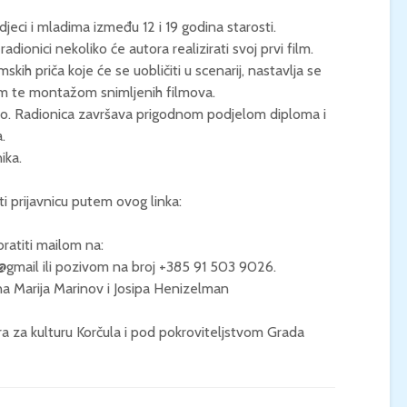
djeci i mladima između 12 i 19 godina starosti.
KONCERT KLASIČNE
KINO / ICE CRE
dionici nekoliko će autora realizirati svoj prvi film.
GLAZBE / Marin Limić i
MAN / Četvrtak, 
skih priča koje će se uobličiti u scenarij, nastavlja se
Neli Šestanović /
21:00 / Centar z
Utorak, 25.8., 21:00 /
kulturu Korčula 
m te montažom snimljenih filmova.
Atrij Gradske vijećnice
no. Radionica završava prigodnom podjelom diploma i
Korčula
.
ika.
i prijavnicu putem ovog linka:
ratiti mailom na:
c@gmail ili pozivom na broj +385 91 503 9026.
 Ana Marija Marinov i Josipa Henizelman
ra za kulturu Korčula i pod pokroviteljstvom Grada