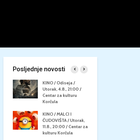
Posljednje novosti
/
KINO / Odiseja /
KINO MEDI
Utorak, 4.8., 21:00 /
NEPOZNATO
8.,
Centar za kulturu
28.8, 21:00
za
Korčula
kino Korču
KINO / MALCI I
KINO / PSI
N / ZA
ČUDOVIŠTA / Utorak,
ZVIJEZDAM
8.,
11.8., 20:00 / Centar za
Četvrtak, 27
ino
kulturu Korčula
Centar za k
Korčula / 1