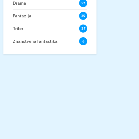
Drama
52
Fantazija
35
Triler
27
Znanstvena fantastika
6