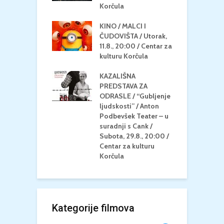
/ Centar za
Korčula
k
u Korčula
KINO / MALCI I
K
MEDITERAN / ZA
ČUDOVIŠTA / Utorak,
Z
 Petak, 21.8.,
11.8., 20:00 / Centar za
Č
/ Ljetno kino
kulturu Korčula
C
la
K
KAZALIŠNA
/ ICE CREAM
PREDSTAVA ZA
K
Četvrtak, 20.8.,
ODRASLE / “Gubljenje
G
/ Centar za
ljudskosti” / Anton
N
u Korčula /15+
Podbevšek Teater – u
U
suradnji s Cank /
A
Subota, 29.8., 20:00 /
K
Centar za kulturu
Korčula
Kategorije filmova