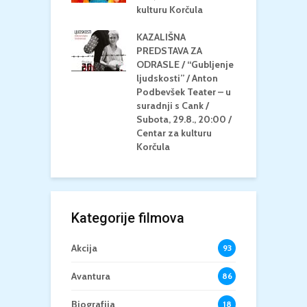
/ Ljetno kino
kulturu Korčula
C
la
K
KAZALIŠNA
/ ICE CREAM
PREDSTAVA ZA
K
Četvrtak, 20.8.,
ODRASLE / “Gubljenje
G
/ Centar za
ljudskosti” / Anton
N
u Korčula /15+
Podbevšek Teater – u
U
suradnji s Cank /
A
Subota, 29.8., 20:00 /
K
Centar za kulturu
Korčula
Kategorije filmova
Akcija
93
Avantura
86
Biografija
18