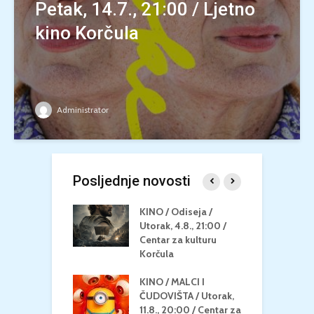
Petak, 14.7., 21:00 / Ljetno
kino Korčula
Administrator
Posljednje novosti
 U MREŽI /
KINO / Odiseja /
K
 dupin 2 /
Utorak, 4.8., 21:00 /
N
eljak, 24.8.,
Centar za kulturu
2
/ Centar za
Korčula
k
u Korčula
KINO / MALCI I
K
MEDITERAN / ZA
ČUDOVIŠTA / Utorak,
Z
 Petak, 21.8.,
11.8., 20:00 / Centar za
Č