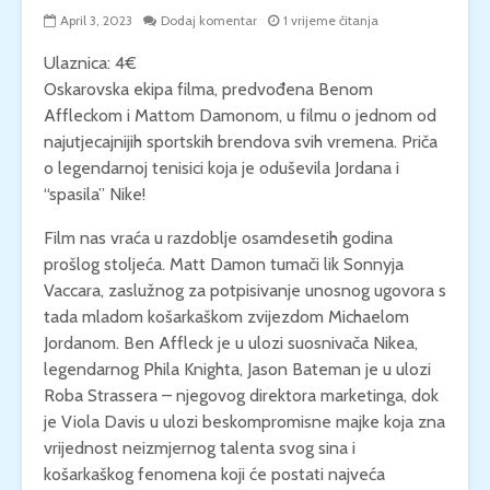
April 3, 2023
Dodaj komentar
1 vrijeme čitanja
Ulaznica: 4€
Oskarovska ekipa filma, predvođena Benom
Affleckom i Mattom Damonom, u filmu o jednom od
najutjecajnijih sportskih brendova svih vremena. Priča
o legendarnoj tenisici koja je oduševila Jordana i
“spasila” Nike!
Film nas vraća u razdoblje osamdesetih godina
prošlog stoljeća. Matt Damon tumači lik Sonnyja
Vaccara, zaslužnog za potpisivanje unosnog ugovora s
tada mladom košarkaškom zvijezdom Michaelom
Jordanom. Ben Affleck je u ulozi suosnivača Nikea,
legendarnog Phila Knighta, Jason Bateman je u ulozi
Roba Strassera – njegovog direktora marketinga, dok
je Viola Davis u ulozi beskompromisne majke koja zna
vrijednost neizmjernog talenta svog sina i
košarkaškog fenomena koji će postati najveća