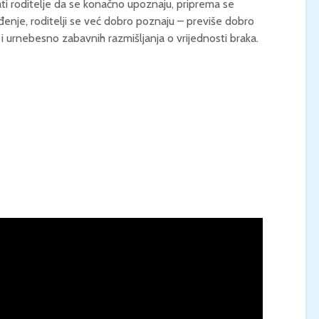
ati roditelje da se konačno upoznaju, priprema se
đenje, roditelji se već dobro poznaju – previše dobro
KONCERT KLASIČNE
KINO / ICE CRE
ih i urnebesno zabavnih razmišljanja o vrijednosti braka.
GLAZBE / Marin Limić i
MAN / Četvrtak, 
Neli Šestanović /
21:00 / Centar z
Utorak, 25.8., 21:00 /
kulturu Korčula 
Atrij Gradske vijećnice
Korčula