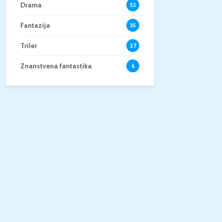
Drama
52
Fantazija
35
Triler
27
Znanstvena fantastika
6