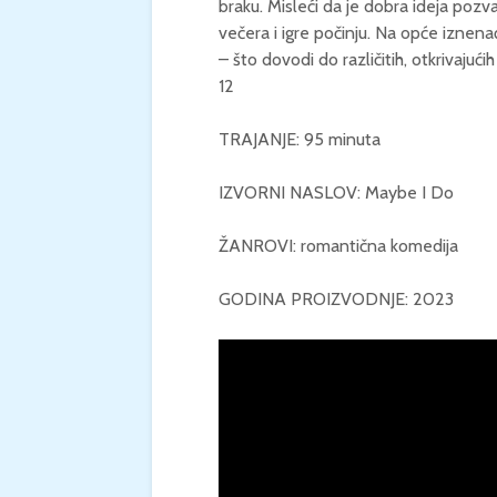
braku. Misleći da je dobra ideja pozv
večera i igre počinju. Na opće iznena
– što dovodi do različitih, otkrivajuć
12
TRAJANJE: 95 minuta
IZVORNI NASLOV: Maybe I Do
ŽANROVI: romantična komedija
GODINA PROIZVODNJE: 2023