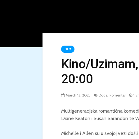
FILM
Kino/Uzimam, 
20:00
March 13, 2023
Dodaj komentar
1 v
Multigeneracijska romantična kome
Diane Keaton i Susan Sarandon te W
Michelle i Allen su u svojoj vezi doš