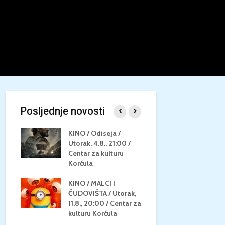
Posljednje novosti
/
KINO / Odiseja /
KINO MEDI
Utorak, 4.8., 21:00 /
NEPOZNATO
8.,
Centar za kulturu
28.8, 21:00
za
Korčula
kino Korču
KINO / MALCI I
KINO / PSI
N / ZA
ČUDOVIŠTA / Utorak,
ZVIJEZDAM
8.,
11.8., 20:00 / Centar za
Četvrtak, 27
ino
kulturu Korčula
Centar za k
Korčula / 1