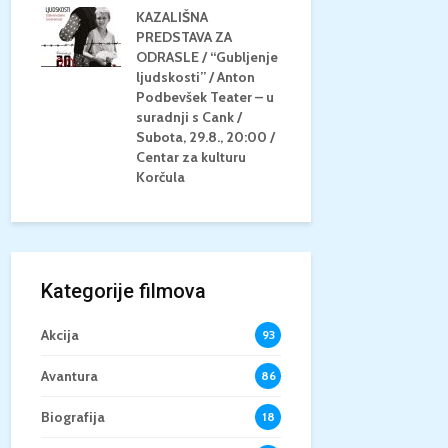
KAZALIŠNA
AM
PREDSTAVA ZA
KONCERT 
20.8.,
ODRASLE / “Gubljenje
GLAZBE / Ma
a
ljudskosti” / Anton
Neli Šestan
/15+
Podbevšek Teater – u
Utorak, 25.8
suradnji s Cank /
Atrij Grads
Subota, 29.8., 20:00 /
Korčula
Centar za kulturu
Korčula
Kategorije filmova
Akcija
93
Avantura
86
Biografija
18