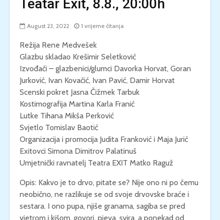
Teatar Exit, 8.8., 20:00h
August 23, 2022
1 vrijeme čitanja
Režija Rene Medvešek
Glazbu skladao Krešimir Seletković
Izvođači – glazbenici/glumci Davorka Horvat, Goran
Jurković, Ivan Kovačić, Ivan Pavić, Damir Horvat
Scenski pokret Jasna Čižmek Tarbuk
Kostimografija Martina Karla Franić
Lutke Tihana Mikša Perković
Svjetlo Tomislav Baotić
Organizacija i promocija Judita Franković i Maja Jurić
Exitovci Simona Dimitrov Palatinuš
Umjetnički ravnatelj Teatra EXIT Matko Raguž
Opis: Kakvo je to drvo, pitate se? Nije ono ni po čemu
neobično, ne razlikuje se od svoje drvovske braće i
sestara. I ono pupa, njiše granama, sagiba se pred
vjetrom i kišom, govori, pjeva, svira, a ponekad od