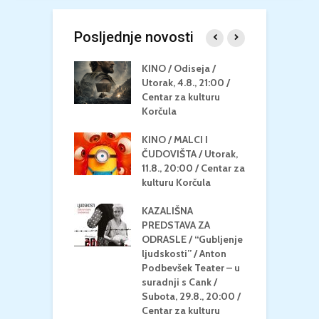
Posljednje novosti
 U MREŽI /
KINO / Odiseja /
K
 dupin 2 /
Utorak, 4.8., 21:00 /
N
eljak, 24.8.,
Centar za kulturu
2
/ Centar za
Korčula
k
u Korčula
KINO / MALCI I
K
MEDITERAN / ZA
ČUDOVIŠTA / Utorak,
Z
 Petak, 21.8.,
11.8., 20:00 / Centar za
Č
/ Ljetno kino
kulturu Korčula
C
la
K
KAZALIŠNA
/ ICE CREAM
PREDSTAVA ZA
K
Četvrtak, 20.8.,
ODRASLE / “Gubljenje
G
/ Centar za
ljudskosti” / Anton
N
u Korčula /15+
Podbevšek Teater – u
U
suradnji s Cank /
A
Subota, 29.8., 20:00 /
K
Centar za kulturu