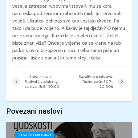
veselja zatreperi rubovima listova ili mu se kora
namreška pod teretom zabrinutih misli. Jer Drvo voli
voljeti. Ukratko, želi baš sve kao i ostalo drveće. Pa
tako i da bude voljeno. A kakav je taj dječak? O njemu
ne znamo mnogo. Kažu da je i malen i velik… Željeli
biste znati više? Onda je vrijeme da se krene na rub
parka, s ovim brzojavom u ruci. Treba samo puhnuti
prašinu i lišće s panja što tamo stoji. I čeka.
Lutkarski mjuzikl:
Kazališna predstava:
Festival životinjskog
Ružno pače, 30.7.,
carstva, 18.8., 20:00h
20:00h
Povezani naslovi
KAZALIŠNA PREDSTAVA