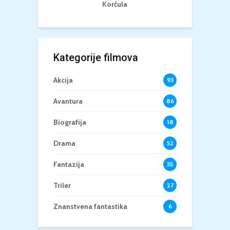
Korčula
Kategorije filmova
Akcija
93
Avantura
86
Biografija
18
Drama
52
Fantazija
35
Triler
27
Znanstvena fantastika
6