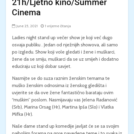
21h/Ljetno kino/Summer
Cinema
June 25, 2021
1 vrijeme čitanja
Ladies night stand up večer show je koji već dugo
osvaja publiku . Jedan od nježnijih showova, ali samo
po izgledu. Show koji vole gledati i žene i muškarci,
žene da se smiju, muškarci da se uz smijeh i dodatno
educiraju uz koji dobar savjet.
Nasmijte se do suza raznim ženskim temama te
muško ženskim odnosima iz ženskog gledišta i
uvjerite se da ove žene fantastično barataju ovim
“muškim” poslom. Nasmijavaju vas Jelena Radanović
(Srb), Marina Orsag (Hr), Martina Ipša (Slo) i Vlatka
Mifka (Hr).
Naše dame stand up komedije javljat će se sa svojim
najboljim forama na gore navedene teme i to svaka iz