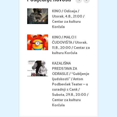
 U MREŽI /
KINO / Odiseja /
K
 dupin 2 /
Utorak, 4.8., 21:00 /
N
eljak, 24.8.,
Centar za kulturu
2
/ Centar za
Korčula
k
u Korčula
KINO / MALCI I
K
MEDITERAN / ZA
ČUDOVIŠTA / Utorak,
Z
 Petak, 21.8.,
11.8., 20:00 / Centar za
Č
/ Ljetno kino
kulturu Korčula
C
la
K
KAZALIŠNA
/ ICE CREAM
PREDSTAVA ZA
K
Četvrtak, 20.8.,
ODRASLE / “Gubljenje
G
/ Centar za
ljudskosti” / Anton
N
u Korčula /15+
Podbevšek Teater – u
U
suradnji s Cank /
A
Subota, 29.8., 20:00 /
K
Centar za kulturu
Korčula