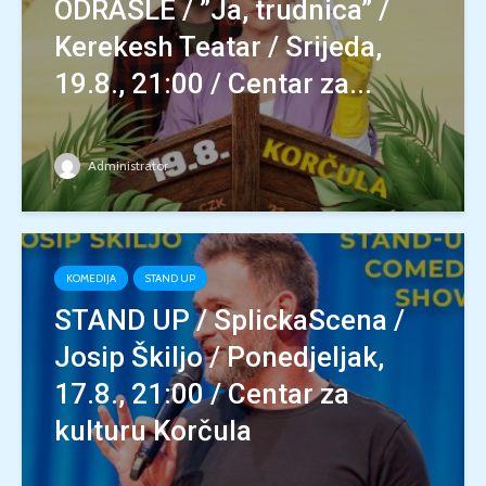
ODRASLE / ”Ja, trudnica” /
Kerekesh Teatar / Srijeda,
19.8., 21:00 / Centar za...
Administrator
KOMEDIJA
STAND UP
STAND UP / SplickaScena /
Josip Škiljo / Ponedjeljak,
17.8., 21:00 / Centar za
kulturu Korčula