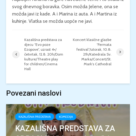
svog dnevnog boravka. Osim možda Jelene, ona se
možda javi iz kade. A i Marina iz auta. A i Martina iz
kuhinje. Vlatka se možda uopće ne javi.
Kazališna predstava za
Koncert klasične glazbe
djecu “Evo poze
“Fermata
Ezopove”, uzrast 4+/
festival”/utorak, 10.8.
četvrtak, 12.8. 20h/Dom
21h/Katedrala Sv.
kulture/Theatre play
Marka/Concert/St.
for children/Cinema
Mark’s Cathedral
Hall
Povezani naslovi
KAZALIŠNA PREDSTAVA
KOMEDIJA
KAZALIŠNA PREDSTAVA ZA