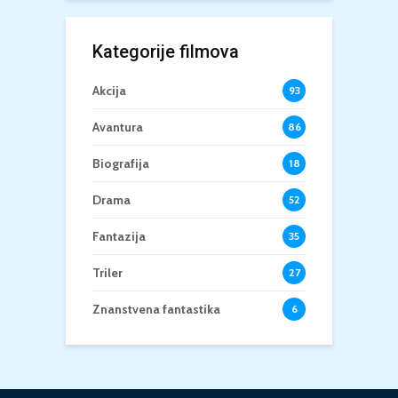
Kategorije filmova
Akcija
93
Avantura
86
Biografija
18
Drama
52
Fantazija
35
Triler
27
Znanstvena fantastika
6