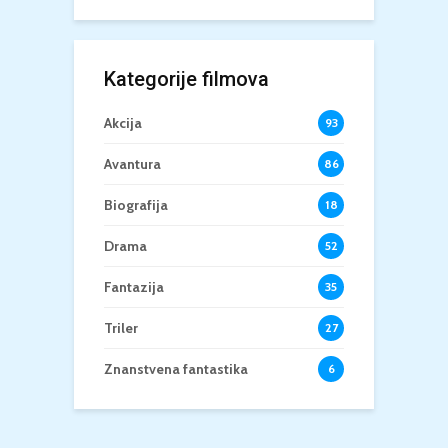
Kategorije filmova
Akcija
93
Avantura
86
Biografija
18
Drama
52
Fantazija
35
Triler
27
Znanstvena fantastika
6