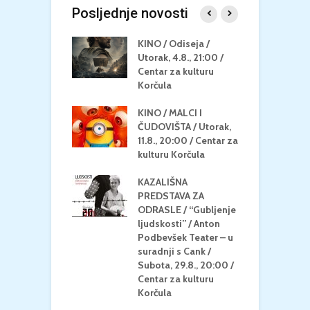
Posljednje novosti
 U MREŽI /
KINO / Odiseja /
K
 dupin 2 /
Utorak, 4.8., 21:00 /
N
eljak, 24.8.,
Centar za kulturu
2
/ Centar za
Korčula
k
u Korčula
KINO / MALCI I
K
MEDITERAN / ZA
ČUDOVIŠTA / Utorak,
Z
 Petak, 21.8.,
11.8., 20:00 / Centar za
Č
/ Ljetno kino
kulturu Korčula
C
la
K
KAZALIŠNA
/ ICE CREAM
PREDSTAVA ZA
K
Četvrtak, 20.8.,
ODRASLE / “Gubljenje
G
/ Centar za
ljudskosti” / Anton
N
u Korčula /15+
Podbevšek Teater – u
U
suradnji s Cank /
A
Subota, 29.8., 20:00 /
K
Centar za kulturu
Korčula