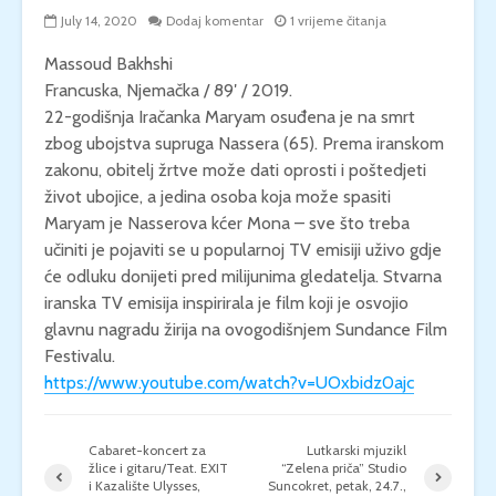
July 14, 2020
Dodaj komentar
1 vrijeme čitanja
Massoud Bakhshi
Francuska, Njemačka / 89′ / 2019.
22-godišnja Iračanka Maryam osuđena je na smrt
zbog ubojstva supruga Nassera (65). Prema iranskom
zakonu, obitelj žrtve može dati oprosti i poštedjeti
život ubojice, a jedina osoba koja može spasiti
Maryam je Nasserova kćer Mona – sve što treba
učiniti je pojaviti se u popularnoj TV emisiji uživo gdje
će odluku donijeti pred milijunima gledatelja. Stvarna
iranska TV emisija inspirirala je film koji je osvojio
glavnu nagradu žirija na ovogodišnjem Sundance Film
Festivalu.
https://www.youtube.com/watch?v=UOxbidz0ajc
Cabaret-koncert za
Lutkarski mjuzikl
žlice i gitaru/Teat. EXIT
“Zelena priča” Studio
i Kazalište Ulysses,
Suncokret, petak, 24.7.,