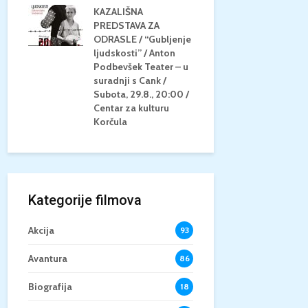
KAZALIŠNA
AM
PREDSTAVA ZA
KONCERT 
20.8.,
ODRASLE / “Gubljenje
GLAZBE / Ma
a
ljudskosti” / Anton
Neli Šestan
/15+
Podbevšek Teater – u
Utorak, 25.8
suradnji s Cank /
Atrij Grads
Subota, 29.8., 20:00 /
Korčula
Centar za kulturu
Korčula
Kategorije filmova
Akcija
93
Avantura
86
Biografija
18