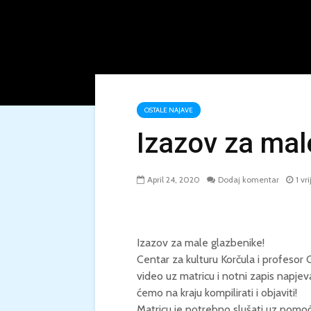
OSTALE NAJAVE
Izazov za mal
April 24, 2020
Dodaj komentar
1 vr
Izazov za male glazbenike!
Centar za kulturu Korčula i profesor 
video uz matricu i notni zapis napjeva
ćemo na kraju kompilirati i objaviti!
Matricu je potrebno slušati uz pomoć s