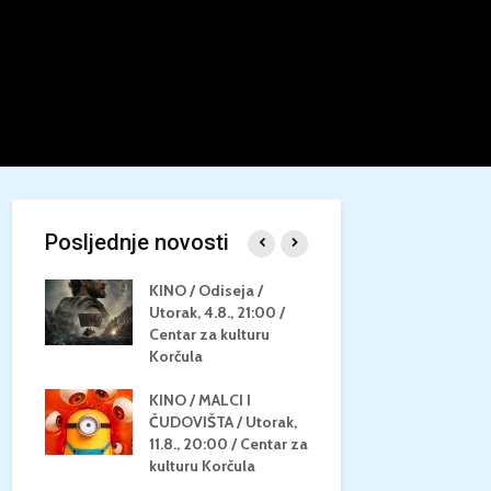
Posljednje novosti
/
KINO / Odiseja /
KINO MEDI
Utorak, 4.8., 21:00 /
NEPOZNATO
8.,
Centar za kulturu
28.8, 21:00
za
Korčula
kino Korču
KINO / MALCI I
KINO / PSI
N / ZA
ČUDOVIŠTA / Utorak,
ZVIJEZDAM
8.,
11.8., 20:00 / Centar za
Četvrtak, 27
ino
kulturu Korčula
Centar za k
Korčula / 1