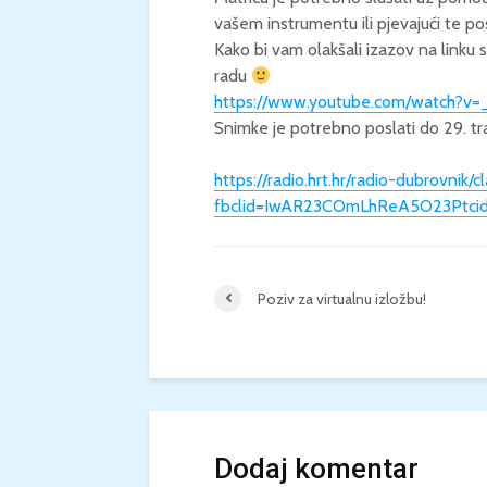
vašem instrumentu ili pjevajući te pos
Kako bi vam olakšali izazov na linku
radu
https://www.youtube.com/watch
Snimke je potrebno poslati do 29. tr
https://radio.hrt.hr/radio-dubrovnik
fbclid=IwAR23COmLhReA5O23Ptci
Poziv za virtualnu izložbu!
Dodaj komentar