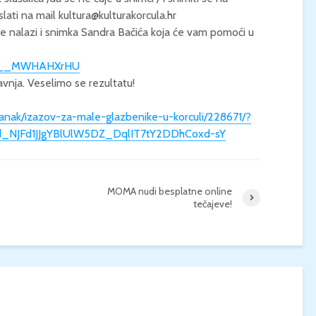
lati na mail kultura@kulturakorcula.hr
KONCERT KLASIČNE
KINO / ICE CRE
 se nalazi i snimka Sandra Bačića koja će vam pomoći u
GLAZBE / Marin Limić i
MAN / Četvrtak, 
Neli Šestanović /
21:00 / Centar z
?v=__MWHAHXrHU
Utorak, 25.8., 21:00 /
kulturu Korčula 
avnja. Veselimo se rezultatu!
Atrij Gradske vijećnice
Korčula
/clanak/izazov-za-male-glazbenike-u-korculi/228671/?
d_NJFd1JJgYBlUlW5DZ_DqlIT7tY2DDhCoxd-sY
MOMA nudi besplatne online
tečajeve!