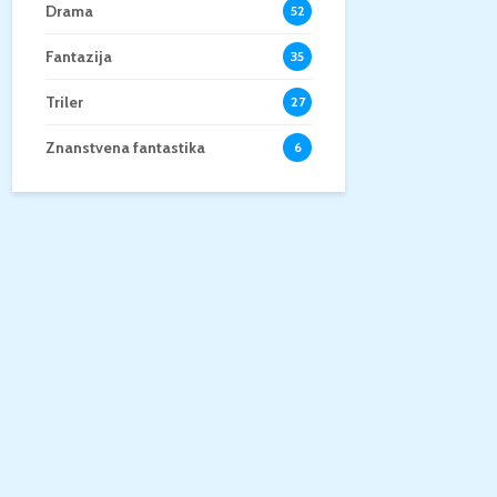
Drama
52
Fantazija
35
Triler
27
Znanstvena fantastika
6