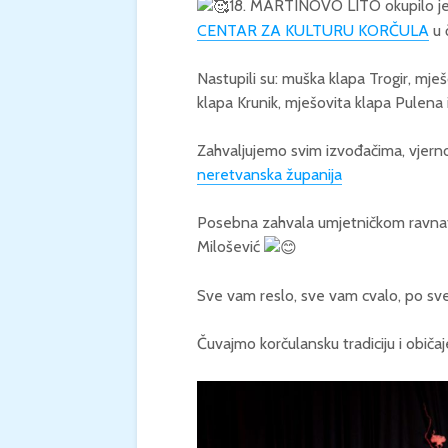
18. MARTINOVO LITO okupilo je s
CENTAR ZA KULTURU KORČULA
u 
Nastupili su: muška klapa Trogir, mje
klapa Krunik, mješovita klapa Pulena 
Zahvaljujemo svim izvođačima, vjernoj
neretvanska županija
Posebna zahvala umjetničkom ravna
Milošević
Sve vam reslo, sve vam cvalo, po sve
Čuvajmo korčulansku tradiciju i običa