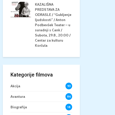
KAZALIŠNA
AM
PREDSTAVA ZA
KONCERT 
20.8.,
ODRASLE / “Gubljenje
GLAZBE / Ma
a
ljudskosti” / Anton
Neli Šestan
/15+
Podbevšek Teater – u
Utorak, 25.8
suradnji s Cank /
Atrij Grads
Subota, 29.8., 20:00 /
Korčula
Centar za kulturu
Korčula
Kategorije filmova
Akcija
93
Avantura
86
Biografija
18