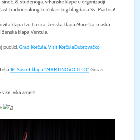
inoć, 8. studenoga, vrhunske klape u organizaciji
čast tradicionalnog korčulanskog blagdana Sv. Martina!
KONCERT KLASIČNE
KINO / ICE CRE
GLAZBE / Marin Limić i
MAN / Četvrtak, 
Neli Šestanović /
21:00 / Centar z
šovita klapa Ivo Lozica, ženska klapa Moreška, muška
Utorak, 25.8., 21:00 /
kulturu Korčula 
i ženska klapa Ventula.
Atrij Gradske vijećnice
Korčula
 publici,
Grad Korčula
,
Visit Korčula
Dubrovačko-
telju
18. Susret klapa “MARTINOVO LITO”
Goran
 vike, vika amen!
je