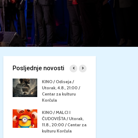
Posljednje novosti
/
KINO / Odiseja /
KINO MEDI
Utorak, 4.8., 21:00 /
NEPOZNATO
8.,
Centar za kulturu
28.8, 21:00
za
Korčula
kino Korču
KINO / MALCI I
KINO / PSI
N / ZA
ČUDOVIŠTA / Utorak,
ZVIJEZDAM
8.,
11.8., 20:00 / Centar za
Četvrtak, 27
ino
kulturu Korčula
Centar za k
Korčula / 1