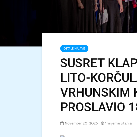
OSTALE NAJAVE
SUSRET KLA
LITO-KORČUL
VRHUNSKIM
PROSLAVIO 1
November 20, 2025
1 vrijeme čitanja