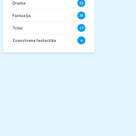
Drama
52
Fantazija
35
Triler
27
Znanstvena fantastika
6