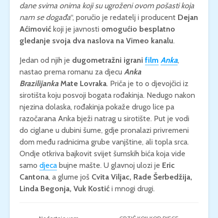
dane svima onima koji su ugroženi ovom pošasti koja
nam se događa
“, poručio je redatelj i producent
Dejan
Aćimović
koji je javnosti
omogućio besplatno
gledanje svoja dva naslova na Vimeo kanalu
.
Jedan od njih je
dugometražni igrani
film
Anka
,
nastao prema romanu za djecu
Anka
Brazilijanka
Mate Lovraka
. Priča je to o djevojčici iz
sirotišta koju posvoji bogata rođakinja. Nedugo nakon
njezina dolaska, rođakinja pokaže drugo lice pa
razočarana Anka bježi natrag u sirotište. Put je vodi
do ciglane u dubini šume, gdje pronalazi privremeni
dom među radnicima grube vanjštine, ali topla srca.
Ondje otkriva bajkovit svijet šumskih bića koja vide
samo
djeca
bujne mašte. U glavnoj ulozi je
Eric
Cantona
, a glume još
Cvita Viljac, Rade Šerbedžija,
Linda Begonja, Vuk Kostić
i mnogi drugi.