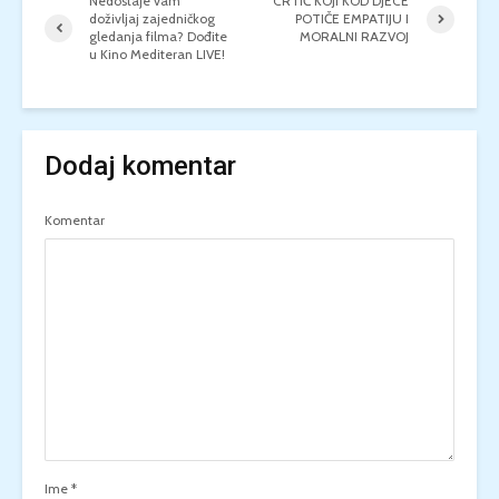
Nedostaje vam
CRTIĆ KOJI KOD DJECE
doživljaj zajedničkog
POTIČE EMPATIJU I
gledanja filma? Dođite
MORALNI RAZVOJ
u Kino Mediteran LIVE!
Dodaj komentar
Komentar
Ime
*