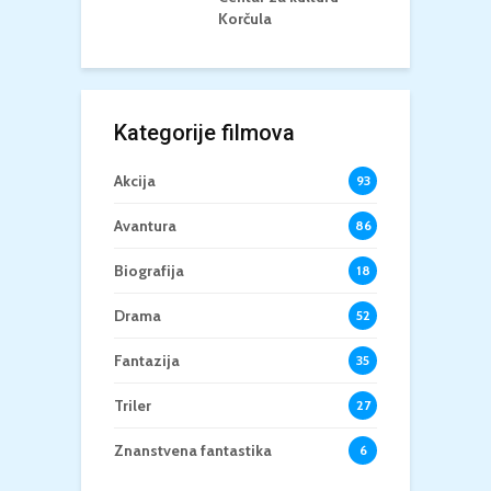
Korčula
Kategorije filmova
Akcija
93
Avantura
86
Biografija
18
Drama
52
Fantazija
35
Triler
27
Znanstvena fantastika
6