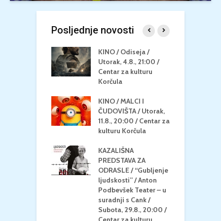
Posljednje novosti
 U MREŽI /
KINO / Odiseja /
K
 dupin 2 /
Utorak, 4.8., 21:00 /
N
eljak, 24.8.,
Centar za kulturu
2
/ Centar za
Korčula
k
u Korčula
KINO / MALCI I
K
MEDITERAN / ZA
ČUDOVIŠTA / Utorak,
Z
 Petak, 21.8.,
11.8., 20:00 / Centar za
Č
/ Ljetno kino
kulturu Korčula
C
la
K
KAZALIŠNA
/ ICE CREAM
PREDSTAVA ZA
K
Četvrtak, 20.8.,
ODRASLE / “Gubljenje
G
/ Centar za
ljudskosti” / Anton
N
u Korčula /15+
Podbevšek Teater – u
U
suradnji s Cank /
A
Subota, 29.8., 20:00 /
K
Centar za kulturu