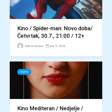
Kino / Spider-man: Novo doba/
Četvrtak, 30.7., 21:00 / 12+
Administrator
July 9, 2026
DRAMA
Kino Mediteran / Nedjelje /