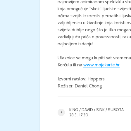
najnovijem animiranom spektaklu studi
koja omogućuje “skok” ljudske svijesti
očima svojih krznenih, pernatih i ljusk
zaljubljenicu u životinje koja koristi 
svijeta dublje nego što je itko mogao 
zadivljujuća priča o povezanosti, raz
najboljem izdanju!
Ulaznice se mogu kupiti sat vremena 
Korčula ili na
www.mojekarte.hr
Izvorni naslov: Hoppers
Režiser: Daniel Chong
KINO / DAVID / SINK / SUBOTA,
28.3., 17:30