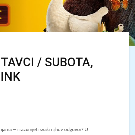
TAVCI / SUBOTA,
SINK
KINO MEDITERAN / U
LJETO U MREŽI 
NEPOZNATO / Petak,
Dječak dupin 2 /
28.8, 21:00 / Ljetno
Ponedjeljak, 24.
kino Korčula
20:00 / Centar 
kulturu Korčula
KINO / PSI POD
ZVIJEZDAMA /
KINO MEDITERA
Četvrtak, 27.8., 21:00 /
TEBE / Petak, 21.
Centar za kulturu
21:00 / Ljetno k
injama — i razumjeti svaki njihov odgovor? U
Korčula / 12+
Korčula