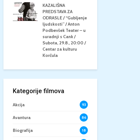
KAZALIŠNA
AM
PREDSTAVA ZA
KONCERT 
20.8.,
ODRASLE / “Gubljenje
GLAZBE / Ma
a
ljudskosti” / Anton
Neli Šestan
/15+
Podbevšek Teater – u
Utorak, 25.8
suradnji s Cank /
Atrij Grads
Subota, 29.8., 20:00 /
Korčula
Centar za kulturu
Korčula
Kategorije filmova
Akcija
93
Avantura
86
Biografija
18