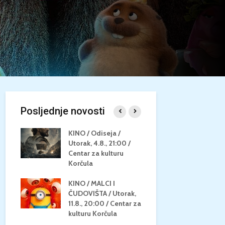
Posljednje novosti
/
KINO / Odiseja /
KINO MEDI
Utorak, 4.8., 21:00 /
NEPOZNATO
8.,
Centar za kulturu
28.8, 21:00
za
Korčula
kino Korču
KINO / MALCI I
KINO / PSI
N / ZA
ČUDOVIŠTA / Utorak,
ZVIJEZDAM
8.,
11.8., 20:00 / Centar za
Četvrtak, 27
ino
kulturu Korčula
Centar za k
Korčula / 1