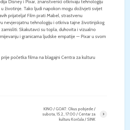
ja Disney i Pixar, znanstvenici otkrivaju tehnologiju
 u životinje. Tako ljudi napokon mogu doživjeti svijet
KONCERT KLASIČNE
KINO / ICE CRE
avih prijatelja! Film prati Mabel, strastvenu
GLAZBE / Marin Limić i
MAN / Četvrtak, 
ovu nevjerojatnu tehnologiju i otkriva tajne životinjskog
Neli Šestanović /
21:00 / Centar z
Utorak, 25.8., 21:00 /
kulturu Korčula 
zamisliti. Skakutavci su topla, duhovita i vizualno
Atrij Gradske vijećnice
umijevanju i granicama ljudske empatije — Pixar u svom
Korčula
prije početka filma na blagajni Centra za kulturu
KINO / GOAT: Okus pobjede /
subota, 15.2., 17:00 / Centar za
kulturu Korčula / SINK