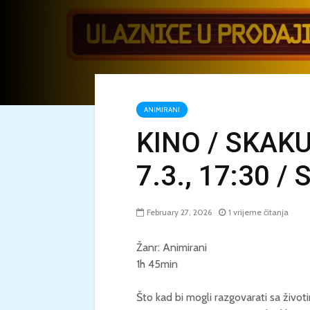
ANIMIRANI
KINO / SKAKU
7.3., 17:30 / 
February 27, 2026
1 vrijeme čitanja
Žanr: Animirani
1h 45min
Što kad bi mogli razgovarati sa život