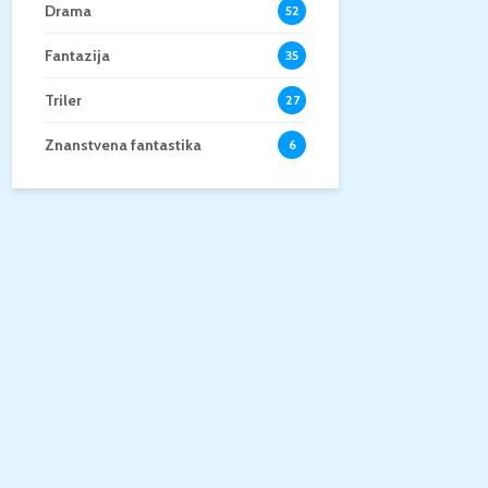
Drama
52
Fantazija
35
Triler
27
Znanstvena fantastika
6