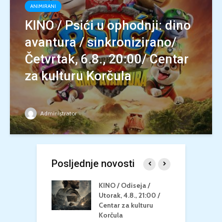
ANIMIRANI
KINO / Psići u ophodnji: dino
avantura / sinkronizirano/
Četvrtak, 6.8., 20:00/ Centar
za kulturu Korčula
Administrator
Posljednje novosti
 U MREŽI /
KINO / Odiseja /
K
 dupin 2 /
Utorak, 4.8., 21:00 /
N
eljak, 24.8.,
Centar za kulturu
2
/ Centar za
Korčula
k