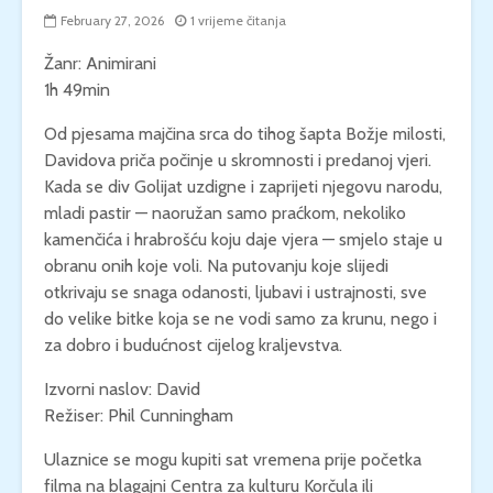
February 27, 2026
1 vrijeme čitanja
Žanr: Animirani
1h 49min
Od pjesama majčina srca do tihog šapta Božje milosti,
Davidova priča počinje u skromnosti i predanoj vjeri.
Kada se div Golijat uzdigne i zaprijeti njegovu narodu,
mladi pastir — naoružan samo praćkom, nekoliko
kamenčića i hrabrošću koju daje vjera — smjelo staje u
obranu onih koje voli. Na putovanju koje slijedi
otkrivaju se snaga odanosti, ljubavi i ustrajnosti, sve
do velike bitke koja se ne vodi samo za krunu, nego i
za dobro i budućnost cijelog kraljevstva.
Izvorni naslov: David
Režiser: Phil Cunningham
Ulaznice se mogu kupiti sat vremena prije početka
filma na blagajni Centra za kulturu Korčula ili