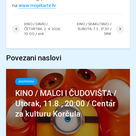
na
www.mojekarte.hr
KINO / DAVID /
KINO / SKAKUTAVCI /
ČETVRTAK, 2. 4. 2026;
SUBOTA, 7.3., 17:30 /
10:00 / sink
SINK
Povezani naslovi
ANIMIRANI
KINO / MALCI I ČUDOVIŠTA /
Utorak, 11.8., 20:00 / Centar
za kulturu Korčula