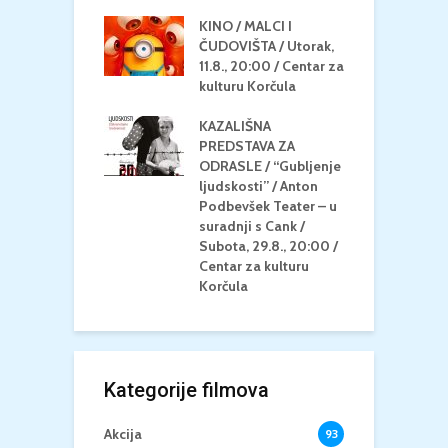
u Korčula
KINO / MALCI I
K
MEDITERAN / ZA
ČUDOVIŠTA / Utorak,
Z
 Petak, 21.8.,
11.8., 20:00 / Centar za
Č
/ Ljetno kino
kulturu Korčula
C
la
K
KAZALIŠNA
/ ICE CREAM
PREDSTAVA ZA
K
Četvrtak, 20.8.,
ODRASLE / “Gubljenje
G
/ Centar za
ljudskosti” / Anton
N
u Korčula /15+
Podbevšek Teater – u
U
suradnji s Cank /
A
Subota, 29.8., 20:00 /
K
Centar za kulturu
Korčula
Kategorije filmova
Akcija
93