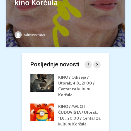
kino Korčula
Administrator
Posljednje novosti
 U MREŽI /
KINO / Odiseja /
K
 dupin 2 /
Utorak, 4.8., 21:00 /
N
eljak, 24.8.,
Centar za kulturu
2
/ Centar za
Korčula
k
u Korčula
KINO / MALCI I
K
MEDITERAN / ZA
ČUDOVIŠTA / Utorak,
Z
 Petak, 21.8.,
11.8., 20:00 / Centar za
Č
/ Ljetno kino
kulturu Korčula
C
la
K