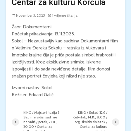
Centar za kulturu Korčula
November 3, 2025
1 vrijeme čitanja
Žanr: Dokumentarni
Početak prikazivanja: 13.11.2025.
Sokol – Nezaustavljiv kao sudbina Dokumentarni film
o Velimiru Đereku Sokolu – ratniku iz Vukovara i
Imotske krajine čija je priča postala simbol hrabrosti i
izdržljivosti. Kroz ekskluzivne snimke, iskrene
ispovijesti i do sada neviđene detalje, film donosi
snažan portret čovjeka koji nikad nije stao.
Izvorni naslov: Sokol
Režiser: Eduard Galić
KINO / Majstori iluzija 3:
KINO / Sokol (12+) /
Sad me vidiš, sad me
četvrtak, 14.11., 8:00 /
ne vidiš / petak, 21.11.,
org. školski dolazak /
20:00 / Centar za
Centar za kulturu