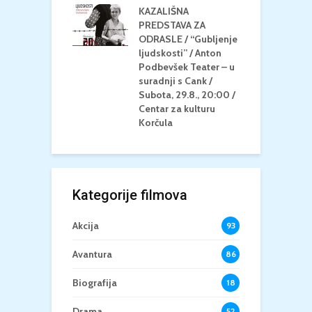
KAZALIŠNA
/ ICE CREAM
PREDSTAVA ZA
K
Četvrtak, 20.8.,
ODRASLE / “Gubljenje
G
/ Centar za
ljudskosti” / Anton
N
u Korčula /15+
Podbevšek Teater – u
U
suradnji s Cank /
A
Subota, 29.8., 20:00 /
K
Centar za kulturu
Korčula
Kategorije filmova
Akcija
93
Avantura
86
Biografija
18
Drama
52