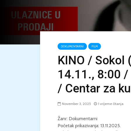
DOKUMENTARNI
FILM
KINO / Sokol (
14.11., 8:00 /
/ Centar za ku
November 3, 2025
1 vrijeme čitanja
Žanr: Dokumentarni
Početak prikazivanja: 13.11.2025.