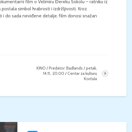
kumentarni film o Velimiru Đereku Sokolu – ratniku iz
a postala simbol hrabrosti i izdržljivosti. Kroz
KONCERT KLASIČNE
KINO / ICE CRE
ti i do sada neviđene detalje, film donosi snažan
GLAZBE / Marin Limić i
MAN / Četvrtak, 
Neli Šestanović /
21:00 / Centar z
Utorak, 25.8., 21:00 /
kulturu Korčula 
Atrij Gradske vijećnice
Korčula
KINO / Predator: Badlands / petak,
14.11., 20:00 / Centar za kulturu
Korčula