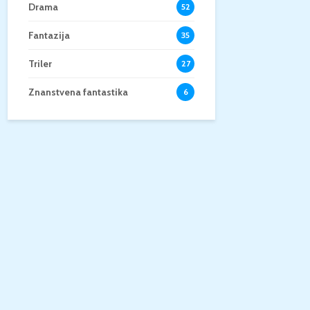
Drama
52
Fantazija
35
Triler
27
Znanstvena fantastika
6