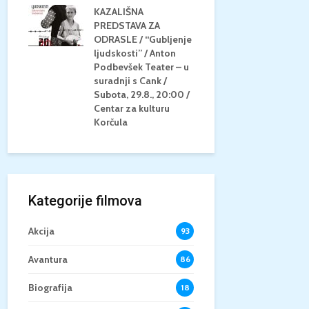
KAZALIŠNA
AM
PREDSTAVA ZA
KONCERT 
20.8.,
ODRASLE / “Gubljenje
GLAZBE / Ma
a
ljudskosti” / Anton
Neli Šestan
/15+
Podbevšek Teater – u
Utorak, 25.8
suradnji s Cank /
Atrij Grads
Subota, 29.8., 20:00 /
Korčula
Centar za kulturu
Korčula
Kategorije filmova
Akcija
93
Avantura
86
Biografija
18