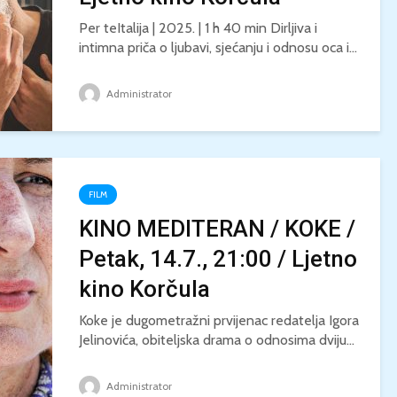
Per teItalija | 2025. | 1 h 40 min Dirljiva i
intimna priča o ljubavi, sjećanju i odnosu oca i...
Administrator
FILM
KINO MEDITERAN / KOKE /
Petak, 14.7., 21:00 / Ljetno
kino Korčula
Koke je dugometražni prvijenac redatelja Igora
Jelinovića, obiteljska drama o odnosima dviju...
Administrator