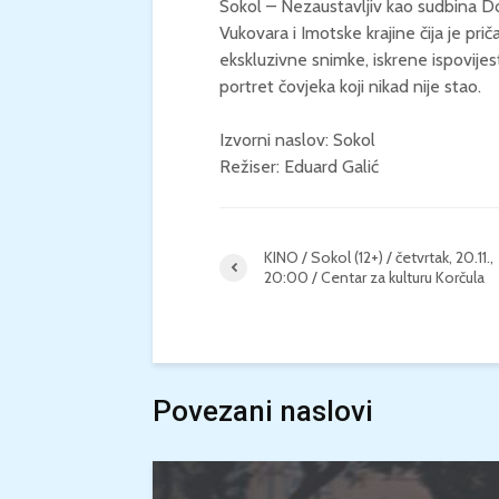
Sokol – Nezaustavljiv kao sudbina Do
Vukovara i Imotske krajine čija je prič
ekskluzivne snimke, iskrene ispovijes
portret čovjeka koji nikad nije stao.
Izvorni naslov: Sokol
Režiser: Eduard Galić
KINO / Sokol (12+) / četvrtak, 20.11.,
20:00 / Centar za kulturu Korčula
Povezani naslovi