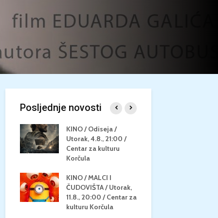
Posljednje novosti
/
KINO / Odiseja /
KINO MEDI
Utorak, 4.8., 21:00 /
NEPOZNATO
8.,
Centar za kulturu
28.8, 21:00
za
Korčula
kino Korču
KINO / MALCI I
KINO / PSI
N / ZA
ČUDOVIŠTA / Utorak,
ZVIJEZDAM
8.,
11.8., 20:00 / Centar za
Četvrtak, 27
ino
kulturu Korčula
Centar za k
Korčula / 1