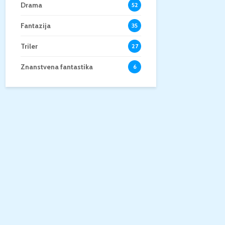
Drama
52
Fantazija
35
Triler
27
Znanstvena fantastika
6