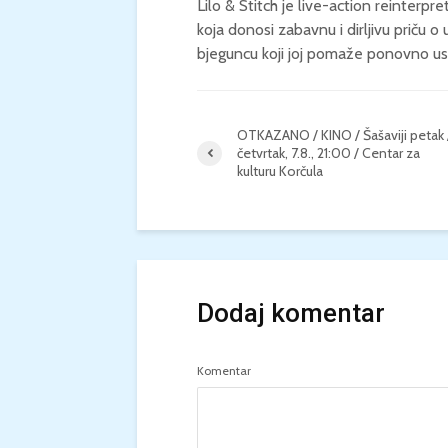
Lilo & Stitch je live-action reinterpr
koja donosi zabavnu i dirljivu priču o
bjeguncu koji joj pomaže ponovno uspo
OTKAZANO / KINO / Šašaviji petak 
četvrtak, 7.8., 21:00 / Centar za
kulturu Korčula
Dodaj komentar
Komentar