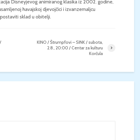
etacija Disneyjevog animiranog klasika iz 2002. godine,
 usamljenoj havajskoj djevojčici i izvanzemaljcu
KONCERT KLASIČNE
KINO / ICE CRE
staviti sklad u obitelji.
GLAZBE / Marin Limić i
MAN / Četvrtak, 
Neli Šestanović /
21:00 / Centar z
Utorak, 25.8., 21:00 /
kulturu Korčula 
Atrij Gradske vijećnice
/
KINO / Štrumpfovi – SINK / subota,
Korčula
2.8., 20:00 / Centar za kulturu
Korčula