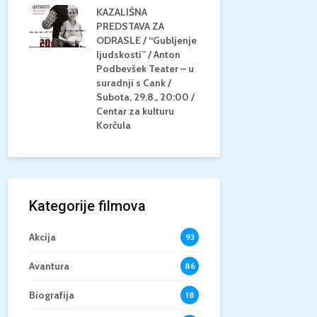
KAZALIŠNA
AM
PREDSTAVA ZA
KONCERT 
20.8.,
ODRASLE / “Gubljenje
GLAZBE / Ma
a
ljudskosti” / Anton
Neli Šestan
/15+
Podbevšek Teater – u
Utorak, 25.8
suradnji s Cank /
Atrij Grads
Subota, 29.8., 20:00 /
Korčula
Centar za kulturu
Korčula
Kategorije filmova
Akcija
93
Avantura
86
Biografija
18