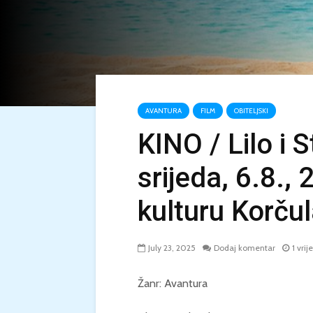
AVANTURA
FILM
OBITELJSKI
KINO / Lilo i 
srijeda, 6.8.,
kulturu Korču
July 23, 2025
Dodaj komentar
1 vri
Žanr: Avantura