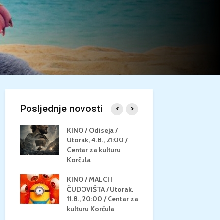
Posljednje novosti
/
KINO / Odiseja /
KINO MEDI
Utorak, 4.8., 21:00 /
NEPOZNATO
8.,
Centar za kulturu
28.8, 21:00
za
Korčula
kino Korču
KINO / MALCI I
KINO / PSI
N / ZA
ČUDOVIŠTA / Utorak,
ZVIJEZDAM
8.,
11.8., 20:00 / Centar za
Četvrtak, 27
ino
kulturu Korčula
Centar za k
Korčula / 1