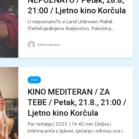
NEPOZNATO / Petak, 28.8,
21:00 / Ljetno kino Korčula
U nepoznatoTo a Land Unknown Mahdi
FleifelUjedinjeno Kraljevstvo, Palestina,...
Administrator
FILM
KINO MEDITERAN / ZA
TEBE / Petak, 21.8., 21:00 /
Ljetno kino Korčula
Per teItalija | 2025. | 1 h 40 min Dirljiva i
intimna priča o ljubavi, sjećanju i odnosu oca i...