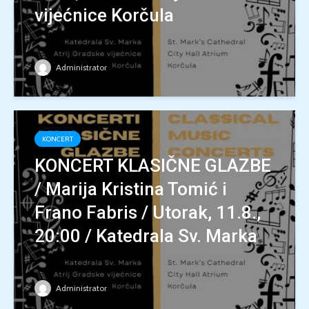
vijećnice Korčula
Administrator
KONCERT
KONCERT KLASIČNE GLAZBE
/ Marija Kristina Tomić i
Frano Fabris / Utorak, 11.8.,
20:00 / Katedrala Sv. Marka
Administrator