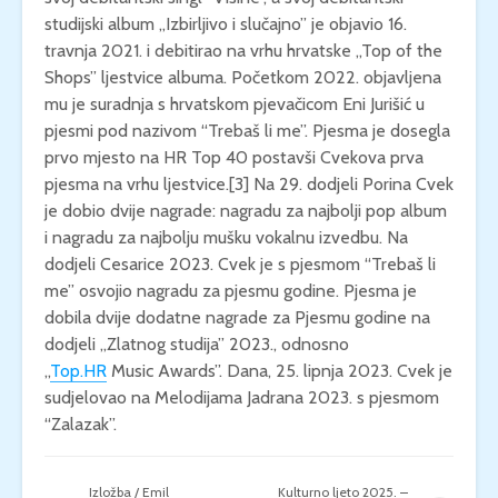
studijski album „Izbirljivo i slučajno” je objavio 16.
travnja 2021. i debitirao na vrhu hrvatske „Top of the
Shops” ljestvice albuma. Početkom 2022. objavljena
mu je suradnja s hrvatskom pjevačicom Eni Jurišić u
pjesmi pod nazivom “Trebaš li me”. Pjesma je dosegla
prvo mjesto na HR Top 40 postavši Cvekova prva
pjesma na vrhu ljestvice.[3] Na 29. dodjeli Porina Cvek
je dobio dvije nagrade: nagradu za najbolji pop album
i nagradu za najbolju mušku vokalnu izvedbu. Na
dodjeli Cesarice 2023. Cvek je s pjesmom “Trebaš li
me” osvojio nagradu za pjesmu godine. Pjesma je
dobila dvije dodatne nagrade za Pjesmu godine na
dodjeli „Zlatnog studija” 2023., odnosno
„
Top.HR
Music Awards”. Dana, 25. lipnja 2023. Cvek je
sudjelovao na Melodijama Jadrana 2023. s pjesmom
“Zalazak”.
Izložba / Emil
Kulturno ljeto 2025. –