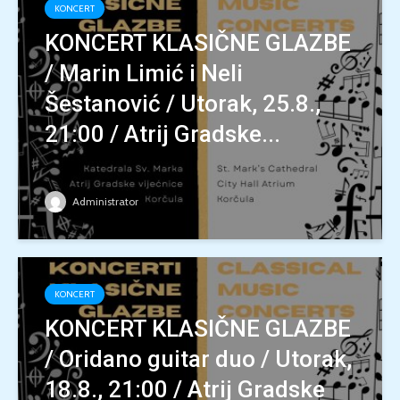
KONCERT
KONCERT KLASIČNE GLAZBE
/ Marin Limić i Neli
Šestanović / Utorak, 25.8.,
21:00 / Atrij Gradske...
Administrator
KONCERT
KONCERT KLASIČNE GLAZBE
/ Oridano guitar duo / Utorak,
18.8., 21:00 / Atrij Gradske