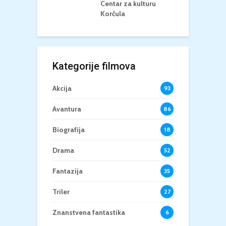
Centar za kulturu
Korčula
Kategorije filmova
Akcija
93
Avantura
86
Biografija
18
Drama
52
Fantazija
35
Triler
27
Znanstvena fantastika
6