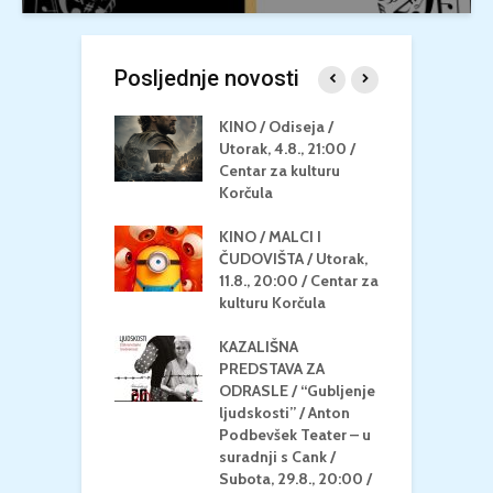
Posljednje novosti
 U MREŽI /
KINO / Odiseja /
K
 dupin 2 /
Utorak, 4.8., 21:00 /
N
eljak, 24.8.,
Centar za kulturu
2
/ Centar za
Korčula
k
u Korčula
KINO / MALCI I
K
MEDITERAN / ZA
ČUDOVIŠTA / Utorak,
Z
 Petak, 21.8.,
11.8., 20:00 / Centar za
Č
/ Ljetno kino
kulturu Korčula
C
la
K
KAZALIŠNA
/ ICE CREAM
PREDSTAVA ZA
K
Četvrtak, 20.8.,
ODRASLE / “Gubljenje
G
/ Centar za
ljudskosti” / Anton
N
u Korčula /15+
Podbevšek Teater – u
U
suradnji s Cank /
A
Subota, 29.8., 20:00 /
K