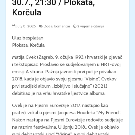
30.7., 21:30 / Plokata,
Korčula
July 8, 2025
Dodaj komentar
2 vrijeme čitanja
Ulaz besplatan
Plokata, Korčula
Matija Cvek (Zagreb, 9. ožujka 1993.) hrvatski je pjevač
i tekstopisac. Proslavio se sudjelovanjem u HRT-ovoj
emisiji A strana. Pažnju javnosti prvi put je privukao
2018. kada je objavio svoju pjesmu “Visine”. Cvekov
prvi studijski album „Izbirljivo i slučajno” (2021.)
debitirao je na vrhu hrvatske ljestvice albuma.
Cvek je na Pjesmi Eurovizije 2017. nastupio kao
prateći vokal u pjesmi Jacquesa Houdeka “My Friend”.
Nakon nastupa na Pjesmi Eurovizije redovito sudjeluje
na raznim festivalima. U lipnju 2018., Cvek je objavio
svoj debitantski singl “Visine”, a svoj debitantski