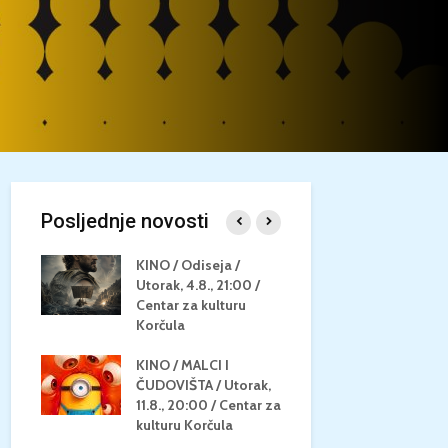
Posljednje novosti
/
KINO / Odiseja /
KINO MEDI
Utorak, 4.8., 21:00 /
NEPOZNATO
8.,
Centar za kulturu
28.8, 21:00
za
Korčula
kino Korču
KINO / MALCI I
KINO / PSI
N / ZA
ČUDOVIŠTA / Utorak,
ZVIJEZDAM
8.,
11.8., 20:00 / Centar za
Četvrtak, 27
ino
kulturu Korčula
Centar za k
Korčula / 1