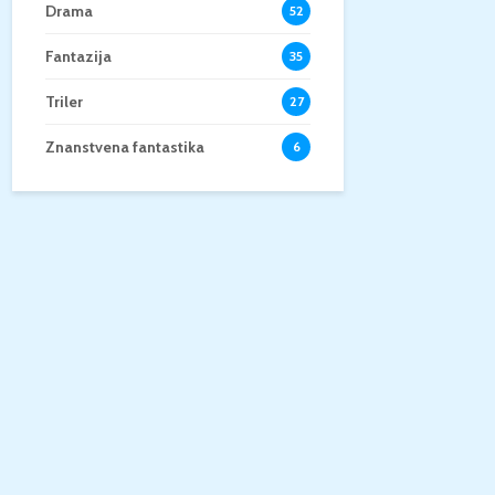
Drama
52
Fantazija
35
Triler
27
Znanstvena fantastika
6