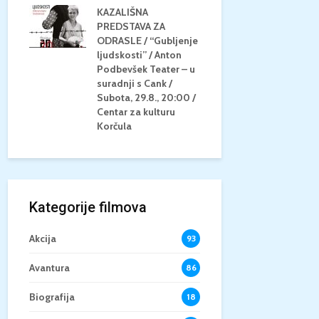
KAZALIŠNA
AM
PREDSTAVA ZA
KONCERT 
20.8.,
ODRASLE / “Gubljenje
GLAZBE / Ma
a
ljudskosti” / Anton
Neli Šestan
/15+
Podbevšek Teater – u
Utorak, 25.8
suradnji s Cank /
Atrij Grads
Subota, 29.8., 20:00 /
Korčula
Centar za kulturu
Korčula
Kategorije filmova
Akcija
93
Avantura
86
Biografija
18