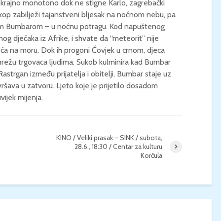
beskrajno monotono dok ne stigne Karlo, zagrebački
kop zabilježi tajanstveni bljesak na noćnom nebu, pa
KONCERT KLASIČNE
KINO / ICE CRE
nim Bumbarom – u noćnu potragu. Kod napuštenog
GLAZBE / Marin Limić i
MAN / Četvrtak, 
nog dječaka iz Afrike, i shvate da “meteorit” nije
Neli Šestanović /
21:00 / Centar z
Utorak, 25.8., 21:00 /
kulturu Korčula 
ća na moru. Dok ih progoni Čovjek u crnom, djeca
Atrij Gradske vijećnice
ti mrežu trgovaca ljudima. Sukob kulminira kad Bumbar
Korčula
. Rastrgan između prijatelja i obitelji, Bumbar staje uz
vršava u zatvoru. Ljeto koje je prijetilo dosadom
vijek mijenja.
KINO / Veliki prasak – SINK / subota,
28.6., 18:30 / Centar za kulturu
Korčula