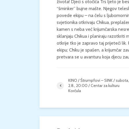
života! Djeci s otočića Trs ljeto je 
“šminker” bujne mašte. Njegov teles
povede ekipu – na čelu s ljubomor
svjetionika otkrivaju Chikua, preplaše
kamen s neba već krijumčarska nesre
sklanjaju Chikua i planiraju razotkri
otkrije tko je zapravo taj prijeteći lik
ekipu; Chiku je spašen, a krijumčar za
pretvara se u avanturu koja djecu zau
KINO / Štrumpfovi – SINK / subota,
2.8., 20:00 / Centar za kulturu
Korčula