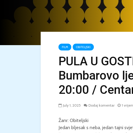
FILM
OBITELJSKI
PULA U GOSTI
Bumbarovo ljet
20:00 / Centar
July 1, 2025
Dodaj komentar
1 vrije
Žanr: Obiteljski
Jedan bljesak s neba, jedan tajni svje