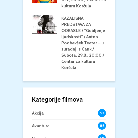
/ Ljetno kino
kulturu Korčula
C
la
K
KAZALIŠNA
/ ICE CREAM
PREDSTAVA ZA
K
Četvrtak, 20.8.,
ODRASLE / “Gubljenje
G
/ Centar za
ljudskosti” / Anton
N
u Korčula /15+
Podbevšek Teater – u
U
suradnji s Cank /
A
Subota, 29.8., 20:00 /
K
Centar za kulturu
Korčula
Kategorije filmova
Akcija
93
Avantura
86