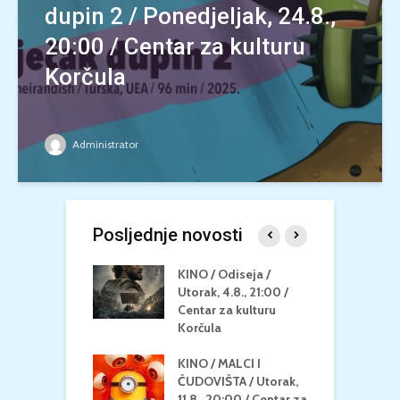
dupin 2 / Ponedjeljak, 24.8.,
20:00 / Centar za kulturu
Korčula
Administrator
Posljednje novosti
 U MREŽI /
KINO / Odiseja /
K
 dupin 2 /
Utorak, 4.8., 21:00 /
N
eljak, 24.8.,
Centar za kulturu
2
/ Centar za
Korčula
k
u Korčula
KINO / MALCI I
K
MEDITERAN / ZA
ČUDOVIŠTA / Utorak,
Z
 Petak, 21.8.,
11.8., 20:00 / Centar za
Č