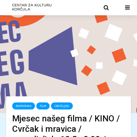
ANIMIRANI
FILM
OBITELJSKI
Mjesec našeg filma / KINO /
Cvrčak i mravica /