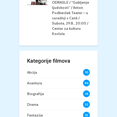
Četvrtak, 20.8.,
ODRASLE / “Gubljenje
G
/ Centar za
ljudskosti” / Anton
N
u Korčula /15+
Podbevšek Teater – u
U
suradnji s Cank /
A
Subota, 29.8., 20:00 /
K
Centar za kulturu
Korčula
Kategorije filmova
Akcija
93
Avantura
86
Biografija
18
Drama
52
Fantazija
35