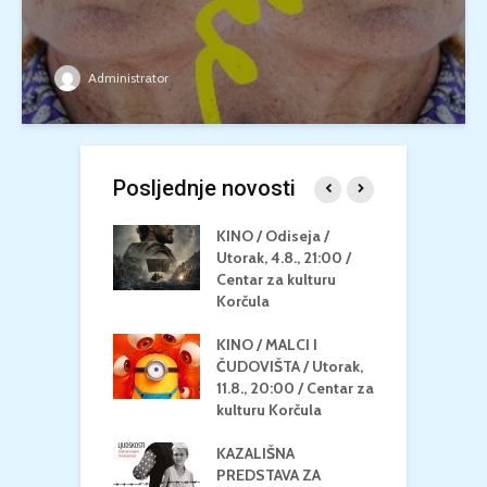
Administrator
Posljednje novosti
 U MREŽI /
KINO / Odiseja /
K
 dupin 2 /
Utorak, 4.8., 21:00 /
N
eljak, 24.8.,
Centar za kulturu
2
/ Centar za
Korčula
k
u Korčula
KINO / MALCI I
K
MEDITERAN / ZA
ČUDOVIŠTA / Utorak,
Z
 Petak, 21.8.,
11.8., 20:00 / Centar za
Č
/ Ljetno kino
kulturu Korčula
C
la
K
KAZALIŠNA
/ ICE CREAM
PREDSTAVA ZA
K