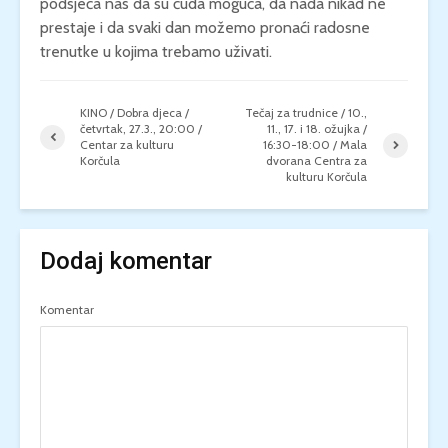
podsjeća nas da su čuda moguća, da nada nikad ne
prestaje i da svaki dan možemo pronaći radosne
trenutke u kojima trebamo uživati.
KINO / Dobra djeca /
Tečaj za trudnice / 10.,
četvrtak, 27.3., 20:00 /
11., 17. i 18. ožujka /
Centar za kulturu
16:30-18:00 / Mala
Korčula
dvorana Centra za
kulturu Korčula
Dodaj komentar
Komentar