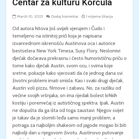
Centar za kulturu Korčula
March 10, 2025
Dodaj komentar
1 vrijeme čitanja
Od autora hitova Još uvijek vjerujem i Čudo i
temeljeno na istinitoj priči koja je napisana
izvanrednom iskrenošću Austinova oca i autorice
bestselera New York Timesa, Susy Flory, Neslomivi
dječak dočarava prekrasnu i često humorističnu priču o
tome kako dječak Austin, svom ocu, i svima koje
sretne, pokazje kako vjerovati da će jednog dana svi
životni problemi imati smisla. Kao i svaki drugi dječak,
Austin voli pizzu, filmove i zabavu. No, za razliku od
većine svojih vršnjaka, on ima rijedak bolest krhkih
kostiju i poremećaj iz autističnog spektra. Ipak, Austin
ne dopušta da ga išta od toga zaustavi. Njegov svijet
je takav da je slomiti leđa samo manji problem, a
potraga za najboljim shakeom od jagode mogao bi biti
najbolji dan u njegovom životu. Austinovo putovanje