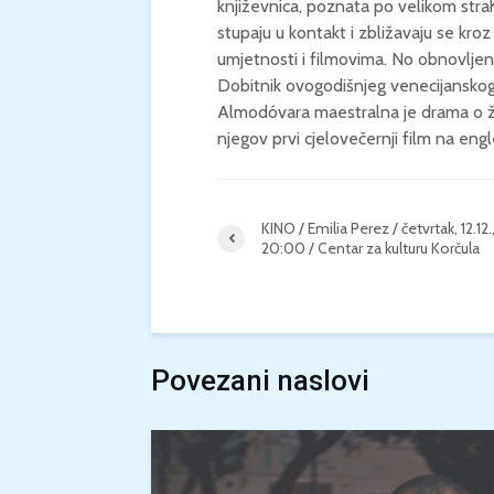
književnica, poznata po velikom stra
stupaju u kontakt i zbližavaju se kro
umjetnosti i filmovima. No obnovljen
Dobitnik ovogodišnjeg venecijanskog
Almodóvara maestralna je drama o živ
njegov prvi cjelovečernji film na eng
KINO / Emilia Perez / četvrtak, 12.12.
20:00 / Centar za kulturu Korčula
Povezani naslovi