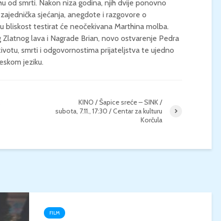
hu od smrti. Nakon niza godina, njih dvije ponovno
z zajednička sjećanja, anegdote i razgovore o
KONCERT KLASIČNE
KINO / ICE CRE
u bliskost testirat će neočekivana Marthina molba.
GLAZBE / Marin Limić i
MAN / Četvrtak, 
 Zlatnog lava i Nagrade Brian, novo ostvarenje Pedra
Neli Šestanović /
21:00 / Centar z
Utorak, 25.8., 21:00 /
kulturu Korčula 
otu, smrti i odgovornostima prijateljstva te ujedno
Atrij Gradske vijećnice
leskom jeziku.
Korčula
,
KINO / Šapice sreće – SINK /
subota, 7.11., 17:30 / Centar za kulturu
Korčula
FILM