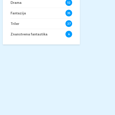
Drama
52
Fantazija
35
Triler
27
Znanstvena fantastika
6