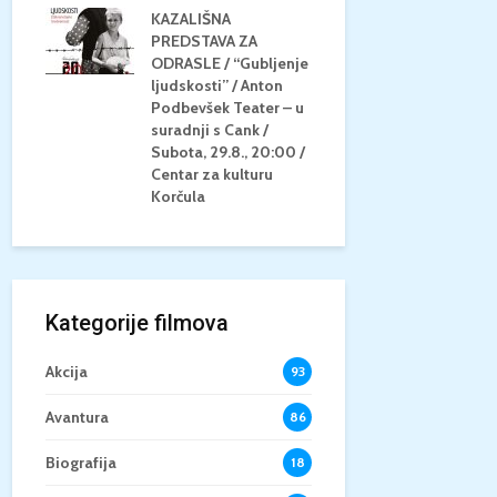
KAZALIŠNA
AM
PREDSTAVA ZA
KONCERT 
20.8.,
ODRASLE / “Gubljenje
GLAZBE / Ma
a
ljudskosti” / Anton
Neli Šestan
/15+
Podbevšek Teater – u
Utorak, 25.8
suradnji s Cank /
Atrij Grads
Subota, 29.8., 20:00 /
Korčula
Centar za kulturu
Korčula
Kategorije filmova
Akcija
93
Avantura
86
Biografija
18