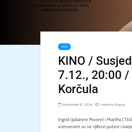
FILM
KINO / Susjed
7.12., 20:00 /
Korčula
November 8, 2024
1 vrijeme čitanja
Ingrid (Julianne Moore) i Martha (Tild
vremenom su se njihovi putevi i karije