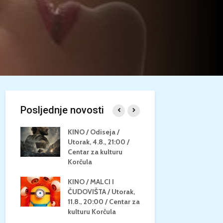
Posljednje novosti
/
KINO / Odiseja /
KINO MEDI
Utorak, 4.8., 21:00 /
NEPOZNATO
8.,
Centar za kulturu
28.8, 21:00
za
Korčula
kino Korču
KINO / MALCI I
KINO / PSI
N / ZA
ČUDOVIŠTA / Utorak,
ZVIJEZDAM
8.,
11.8., 20:00 / Centar za
Četvrtak, 27
ino
kulturu Korčula
Centar za k
Korčula / 1