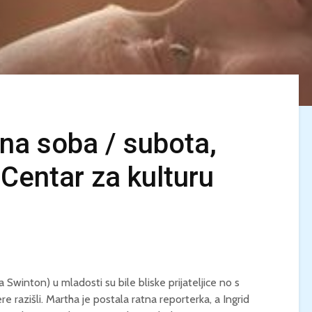
na soba / subota,
 Centar za kulturu
KINO MEDITERAN / U
LJETO U MREŽI 
NEPOZNATO / Petak,
Dječak dupin 2 /
28.8, 21:00 / Ljetno
Ponedjeljak, 24.
kino Korčula
20:00 / Centar 
kulturu Korčula
KINO / PSI POD
ZVIJEZDAMA /
KINO MEDITERA
a Swinton) u mladosti su bile bliske prijateljice no s
Četvrtak, 27.8., 21:00 /
TEBE / Petak, 21.
Centar za kulturu
21:00 / Ljetno k
re razišli. Martha je postala ratna reporterka, a Ingrid
Korčula / 12+
Korčula