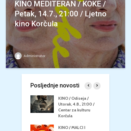
KINO MEDITERAN / KOKE /
Petak, 14.7., 21:00 / Ljetno
kino Korčula
Administrator
Posljednje novosti
 U MREŽI /
KINO / Odiseja /
K
 dupin 2 /
Utorak, 4.8., 21:00 /
N
eljak, 24.8.,
Centar za kulturu
2
/ Centar za
Korčula
k
u Korčula
KINO / MALCI I
K