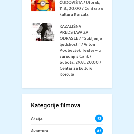
MEDITERAN / ZA
ČUDOVIŠTA / Utorak,
Z
 Petak, 21.8.,
11.8., 20:00 / Centar za
Č
/ Ljetno kino
kulturu Korčula
C
la
K
KAZALIŠNA
/ ICE CREAM
PREDSTAVA ZA
K
Četvrtak, 20.8.,
ODRASLE / “Gubljenje
G
/ Centar za
ljudskosti” / Anton
N
u Korčula /15+
Podbevšek Teater – u
U
suradnji s Cank /
A
Subota, 29.8., 20:00 /
K
Centar za kulturu
Korčula
Kategorije filmova
Akcija
93
Avantura
86