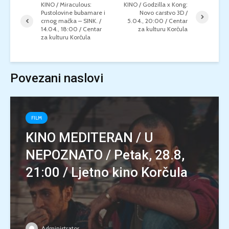
KINO / Miraculous:
KINO / Godzilla x Kong:
Pustolovine bubamare i
Novo carstvo 3D /
crnog mačka – SINK. /
5.04., 20:00 / Centar
14.04., 18:00 / Centar
za kulturu Korčula
za kulturu Korčula
Povezani naslovi
FILM
KINO MEDITERAN / U
NEPOZNATO / Petak, 28.8,
21:00 / Ljetno kino Korčula
Administrator