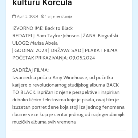
kulturu Korčula
April 5, 2024
1 vrijeme čitanja
IZVORNO IME: Back to Black
REDATELJ: Sam Taylor-Johnson | ŽANR: Biografski
ULOGE: Marisa Abela
| GODINA: 2024 | DRŽAVA: SAD | PLAKAT FILMA
POČETAK PRIKAZIVANJA: 09.05.2024
SADRŽAJ FILMA:
Izvanredna priča o Amy Winehouse, od početka
karijere o revolucionarnog studijskog albuma BACK
TO BLACK. Ispričan iz njene perspektive i inspiriran
duboko ličnim tekstovima koje je pisala, ovaj film je
izuzetan portret žene koja stoji iza jednog fenomena
i burne veze koja je centar jednog od najlegendarnijih
muzičkih albuma svih vremena