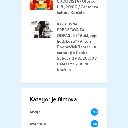
MEDITERAN / ZA
ČUDOVIŠTA / Utorak,
Z
 Petak, 21.8.,
11.8., 20:00 / Centar za
Č
/ Ljetno kino
kulturu Korčula
C
la
K
KAZALIŠNA
/ ICE CREAM
PREDSTAVA ZA
K
Četvrtak, 20.8.,
ODRASLE / “Gubljenje
G
/ Centar za
ljudskosti” / Anton
N
u Korčula /15+
Podbevšek Teater – u
U
suradnji s Cank /
A
Subota, 29.8., 20:00 /
K
Centar za kulturu
Korčula
Kategorije filmova
Akcija
93
Avantura
86