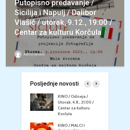
Putopisno predavanje /
Sicilija i Napulj / Dalibor
Vlašić / utorak, 9.12., 19:00 /
Centar za kulturu Korčula
Administrator
Posljednje novosti
 U MREŽI /
KINO / Odiseja /
K
 dupin 2 /
Utorak, 4.8., 21:00 /
N
eljak, 24.8.,
Centar za kulturu
2
/ Centar za
Korčula
k
u Korčula
KINO / MALCI I
K