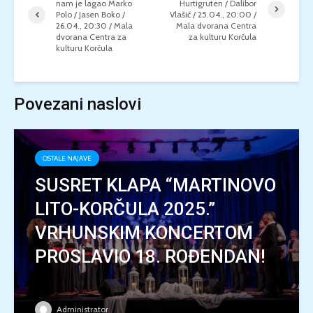
nam je lagao Marko
Hurtigruten / Dalibor
Polo / Jasen Boko /
Vlašić / 25.04., 20:00 /
26.04., 20:30 / Mala
Mala dvorana Centra
dvorana Centra za
za kulturu Korčula
kulturu Korčula
Povezani naslovi
OSTALE NAJAVE
SUSRET KLAPA “MARTINOVO
LITO-KORČULA 2025.”
VRHUNSKIM KONCERTOM
PROSLAVIO 18. ROĐENDAN!
Administrator