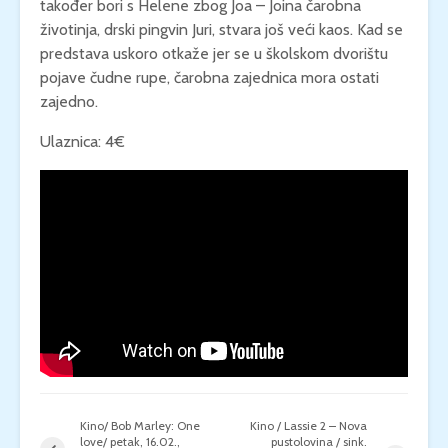
također bori s Helene zbog Joa – Joina čarobna
životinja, drski pingvin Juri, stvara još veći kaos. Kad se
predstava uskoro otkaže jer se u školskom dvorištu
pojave čudne rupe, čarobna zajednica mora ostati
zajedno.
Ulaznica: 4€
Kino/ Bob Marley: One
Kino / Lassie 2 – Nova
love/ petak, 16.02.,
pustolovina / sink.