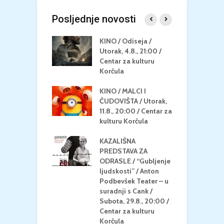
Posljednje novosti
 U MREŽI /
KINO / Odiseja /
K
 dupin 2 /
Utorak, 4.8., 21:00 /
N
eljak, 24.8.,
Centar za kulturu
2
/ Centar za
Korčula
k
u Korčula
KINO / MALCI I
K
MEDITERAN / ZA
ČUDOVIŠTA / Utorak,
Z
 Petak, 21.8.,
11.8., 20:00 / Centar za
Č
/ Ljetno kino
kulturu Korčula
C
la
K
KAZALIŠNA
/ ICE CREAM
PREDSTAVA ZA
K
Četvrtak, 20.8.,
ODRASLE / “Gubljenje
G
/ Centar za
ljudskosti” / Anton
N
u Korčula /15+
Podbevšek Teater – u
U
suradnji s Cank /
A
Subota, 29.8., 20:00 /
K
Centar za kulturu
Korčula