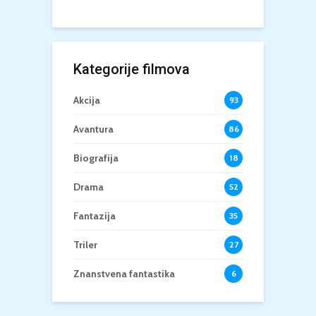
Kategorije filmova
Akcija
93
Avantura
86
Biografija
18
Drama
52
Fantazija
35
Triler
27
Znanstvena fantastika
6