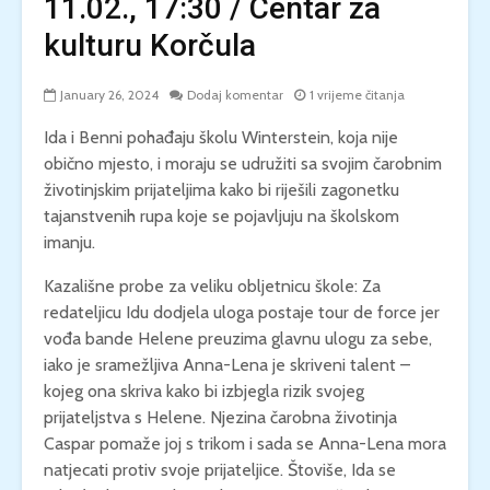
11.02., 17:30 / Centar za
kulturu Korčula
January 26, 2024
Dodaj komentar
1 vrijeme čitanja
Ida i Benni pohađaju školu Winterstein, koja nije
obično mjesto, i moraju se udružiti sa svojim čarobnim
životinjskim prijateljima kako bi riješili zagonetku
tajanstvenih rupa koje se pojavljuju na školskom
imanju.
Kazališne probe za veliku obljetnicu škole: Za
redateljicu Idu dodjela uloga postaje tour de force jer
vođa bande Helene preuzima glavnu ulogu za sebe,
iako je sramežljiva Anna-Lena je skriveni talent – ​​
kojeg ona skriva kako bi izbjegla rizik svojeg
prijateljstva s Helene. Njezina čarobna životinja
Caspar pomaže joj s trikom i sada se Anna-Lena mora
natjecati protiv svoje prijateljice. Štoviše, Ida se