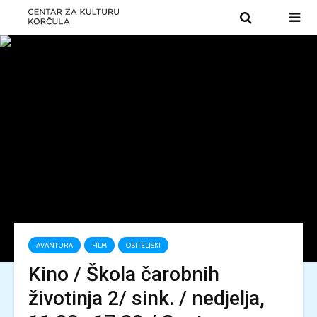
AVANTURA
FILM
OBITELJSKI
Kino / Škola čarobnih
životinja 2/ sink. / nedjelja,