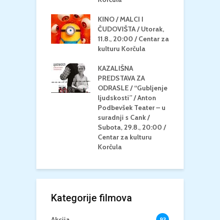
u Korčula
KINO / MALCI I
K
MEDITERAN / ZA
ČUDOVIŠTA / Utorak,
Z
 Petak, 21.8.,
11.8., 20:00 / Centar za
Č
/ Ljetno kino
kulturu Korčula
C
la
K
KAZALIŠNA
/ ICE CREAM
PREDSTAVA ZA
K
Četvrtak, 20.8.,
ODRASLE / “Gubljenje
G
/ Centar za
ljudskosti” / Anton
N
u Korčula /15+
Podbevšek Teater – u
U
suradnji s Cank /
A
Subota, 29.8., 20:00 /
K
Centar za kulturu
Korčula
Kategorije filmova
Akcija
93