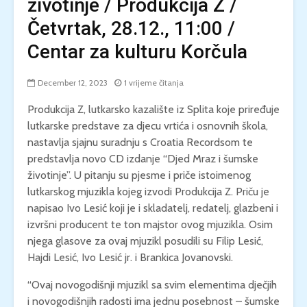
životinje / Produkcija Z /
Četvrtak, 28.12., 11:00 /
Centar za kulturu Korčula
December 12, 2023
1 vrijeme čitanja
Produkcija Z, lutkarsko kazalište iz Splita koje priređuje
lutkarske predstave za djecu vrtića i osnovnih škola,
nastavlja sjajnu suradnju s Croatia Recordsom te
predstavlja novo CD izdanje “Djed Mraz i šumske
životinje”. U pitanju su pjesme i priče istoimenog
lutkarskog mjuzikla kojeg izvodi Produkcija Z. Priču je
napisao Ivo Lesić koji je i skladatelj, redatelj, glazbeni i
izvršni producent te ton majstor ovog mjuzikla. Osim
njega glasove za ovaj mjuzikl posudili su Filip Lesić,
Hajdi Lesić, Ivo Lesić jr. i Brankica Jovanovski.
“Ovaj novogodišnji mjuzikl sa svim elementima dječjih
i novogodišnjih radosti ima jednu posebnost – šumske