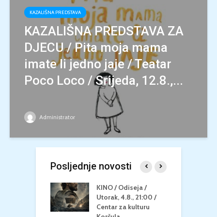
KAZALIŠNA PREDSTAVA
KAZALIŠNA PREDSTAVA ZA
DJECU / Pita moja mama
imate li jedno jaje / Teatar
Poco Loco / Srijeda, 12.8.,...
Administrator
Posljednje novosti
 U MREŽI /
KINO / Odiseja /
K
 dupin 2 /
Utorak, 4.8., 21:00 /
N
eljak, 24.8.,
Centar za kulturu
2
/ Centar za
Korčula
k