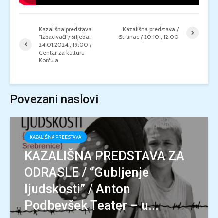
Kazališna predstava
Kazališna predstava /
“Izbacivači”/ srijeda,
Stranac / 20.10., 12:00
24.01.2024., 19:00 /
Centar za kulturu
Korčula
Povezani naslovi
KAZALIŠNA PREDSTAVA
KAZALIŠNA PREDSTAVA ZA
ODRASLE / “Gubljenje
ljudskosti” / Anton
Podbevšek Teater – u...