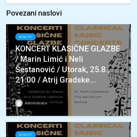
Povezani naslovi
KONCERT
KONCERT KLASIČNE GLAZBE
/ Marin Limić i Neli
Šestanović / Utorak, 25.8.,
21:00 / Atrij Gradske...
Administrator
KONCERT