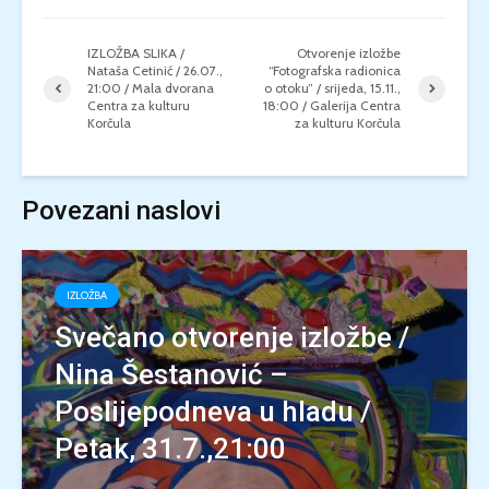
IZLOŽBA SLIKA /
Otvorenje izložbe
Nataša Cetinić / 26.07.,
“Fotografska radionica
21:00 / Mala dvorana
o otoku” / srijeda, 15.11.,
Centra za kulturu
18:00 / Galerija Centra
Korčula
za kulturu Korčula
Povezani naslovi
IZLOŽBA
Svečano otvorenje izložbe /
Nina Šestanović –
Poslijepodneva u hladu /
Petak, 31.7.,21:00