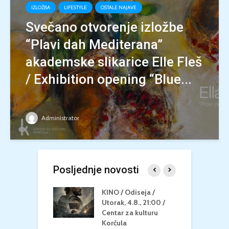
IZLOŽBA
LIFESTYLE
OSTALE NAJAVE
Svečano otvorenje izložbe
“Plavi dah Mediterana”
akademske slikarice Elle Fleš
/ Exhibition opening “Blue...
Administrator
Posljednje novosti
 U MREŽI /
KINO / Odiseja /
K
 dupin 2 /
Utorak, 4.8., 21:00 /
N
eljak, 24.8.,
Centar za kulturu
2
/ Centar za
Korčula
k