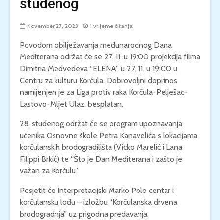
studenog
November 27, 2023
1 vrijeme čitanja
Povodom obilježavanja međunarodnog Dana
Mediterana održat će se 27. 11. u 19:00 projekcija filma
Dimitria Medvedeva “ELENA” u 27. 11. u 19:00 u
Centru za kulturu Korčula. Dobrovoljni doprinos
namijenjen je za Liga protiv raka Korčula-Pelješac-
Lastovo-Mljet Ulaz: besplatan.
28. studenog održat će se program upoznavanja
učenika Osnovne škole Petra Kanavelića s lokacijama
korčulanskih brodogradilišta (Vicko Marelić i Lana
Filippi Brkić) te “Što je Dan Mediterana i zašto je
važan za Korčulu”.
Posjetit će Interpretacijski Marko Polo centar i
korčulansku lođu – izložbu “Korčulanska drvena
brodogradnja” uz prigodna predavanja.