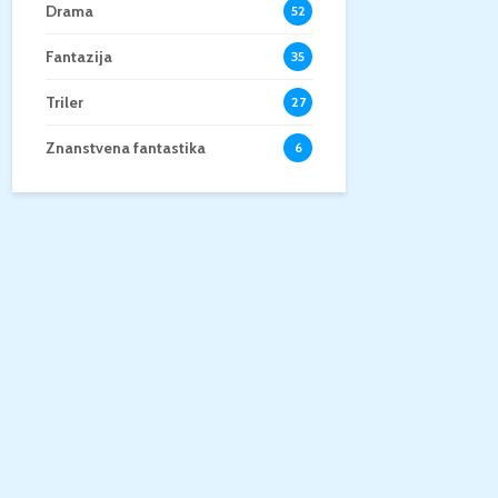
Drama
52
Fantazija
35
Triler
27
Znanstvena fantastika
6