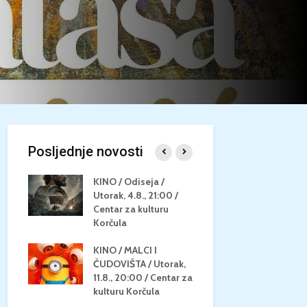
Posljednje novosti
/
KINO / Odiseja /
KINO MEDI
Utorak, 4.8., 21:00 /
NEPOZNATO
8.,
Centar za kulturu
28.8, 21:00
za
Korčula
kino Korču
KINO / MALCI I
KINO / PSI
N / ZA
ČUDOVIŠTA / Utorak,
ZVIJEZDAM
8.,
11.8., 20:00 / Centar za
Četvrtak, 27
ino
kulturu Korčula
Centar za k
Korčula / 1