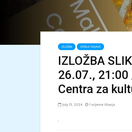
IZLOŽBA
OSTALE NAJAVE
IZLOŽBA SLIKA
26.07., 21:00
Centra za kul
July 15, 2024
1 vrijeme čitanja
.