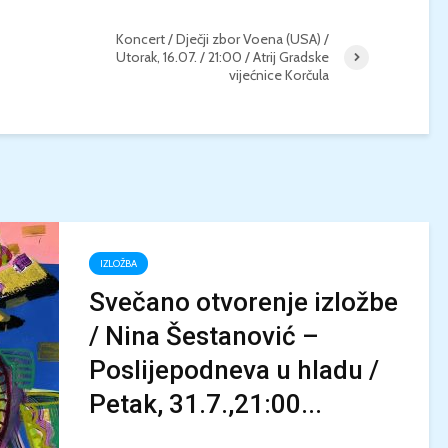
KONCERT KLASIČNE
KINO / ICE CRE
Koncert / Dječji zbor Voena (USA) /
GLAZBE / Marin Limić i
Utorak, 16.07. / 21:00 / Atrij Gradske
MAN / Četvrtak, 
vijećnice Korčula
Neli Šestanović /
21:00 / Centar z
Utorak, 25.8., 21:00 /
kulturu Korčula 
Atrij Gradske vijećnice
Korčula
IZLOŽBA
Svečano otvorenje izložbe
/ Nina Šestanović –
Poslijepodneva u hladu /
Petak, 31.7.,21:00...