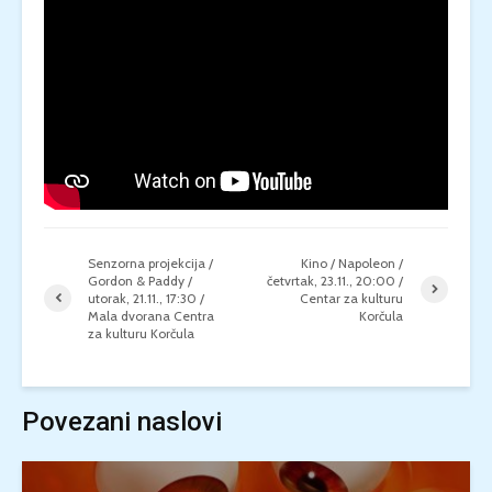
Senzorna projekcija /
Kino / Napoleon /
Gordon & Paddy /
četvrtak, 23.11., 20:00 /
utorak, 21.11., 17:30 /
Centar za kulturu
Mala dvorana Centra
Korčula
za kulturu Korčula
Povezani naslovi