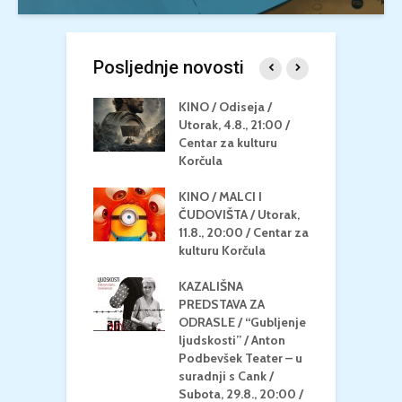
Posljednje novosti
 U MREŽI /
KINO / Odiseja /
K
 dupin 2 /
Utorak, 4.8., 21:00 /
N
eljak, 24.8.,
Centar za kulturu
2
/ Centar za
Korčula
k
u Korčula
KINO / MALCI I
K
MEDITERAN / ZA
ČUDOVIŠTA / Utorak,
Z
 Petak, 21.8.,
11.8., 20:00 / Centar za
Č
/ Ljetno kino
kulturu Korčula
C
la
K
KAZALIŠNA
/ ICE CREAM
PREDSTAVA ZA
K
Četvrtak, 20.8.,
ODRASLE / “Gubljenje
G
/ Centar za
ljudskosti” / Anton
N
u Korčula /15+
Podbevšek Teater – u
U
suradnji s Cank /
A
Subota, 29.8., 20:00 /
K