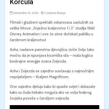
Korčula
November 15, 2023
1 vrijeme čitanja
Filmski i glazbeni spektakl oskarovaca zaslužnih za
velike hitove „Snježno kraljevstvo 1 i 2” studija Walt
Disney Animation i ove će zime dočekati publiku u
čarobnom kraljevstvu!
Asha, nadasve pametna djevojčica, izriče želju tako
moćnu da je ispunjava kozmička sila – mala kuglica
beskrajne energije zvana Zvijezda.
Asha i Zvijezda se zajedno suočavaju s najmoćnijim
neprijateljem – Kraljem Magnificom.
One zajedno djeluju kako bi spasile svijet i dokazale
kako su čuda itekako moguća ako se volja hrabrog
čovjeka poveže s čarolijom zvijezda.