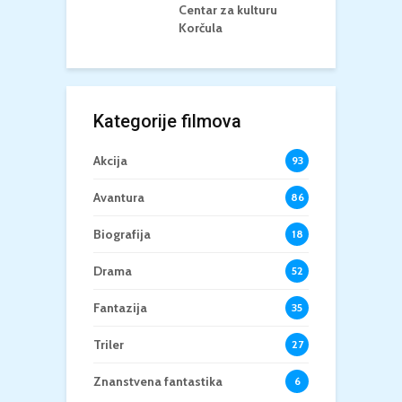
Centar za kulturu
Korčula
Kategorije filmova
Akcija
93
Avantura
86
Biografija
18
Drama
52
Fantazija
35
Triler
27
Znanstvena fantastika
6