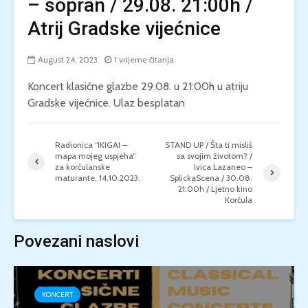
– sopran / 29.08. 21:00h /
Atrij Gradske vijećnice
August 24, 2023
1 vrijeme čitanja
Koncert klasične glazbe 29.08. u 21:00h u atriju
Gradske vijećnice. Ulaz besplatan
Radionica “IKIGAI –
STAND UP / Šta ti misliš
mapa mojeg uspjeha”
sa svojim životom? /
za korčulanske
Ivica Lazaneo –
maturante, 14.10.2023.
SplickaScena / 30.08.
21:00h / Ljetno kino
Korčula
Povezani naslovi
KONCERT