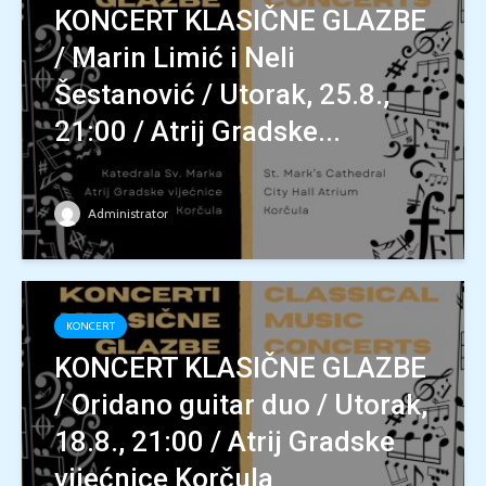
KONCERT KLASIČNE GLAZBE
/ Marin Limić i Neli
Šestanović / Utorak, 25.8.,
21:00 / Atrij Gradske...
Administrator
KONCERT
KONCERT KLASIČNE GLAZBE
/ Oridano guitar duo / Utorak,
18.8., 21:00 / Atrij Gradske
vijećnice Korčula