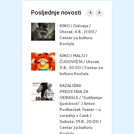
Posljednje novosti
 U MREŽI /
KINO / Odiseja /
K
 dupin 2 /
Utorak, 4.8., 21:00 /
N
eljak, 24.8.,
Centar za kulturu
2
/ Centar za
Korčula
k
u Korčula
KINO / MALCI I
K
MEDITERAN / ZA
ČUDOVIŠTA / Utorak,
Z
 Petak, 21.8.,
11.8., 20:00 / Centar za
Č
/ Ljetno kino
kulturu Korčula
C
la
K
KAZALIŠNA
/ ICE CREAM
PREDSTAVA ZA
K
Četvrtak, 20.8.,
ODRASLE / “Gubljenje
G
/ Centar za
ljudskosti” / Anton
N
u Korčula /15+
Podbevšek Teater – u
U
suradnji s Cank /
A
Subota, 29.8., 20:00 /
K
Centar za kulturu
Korčula