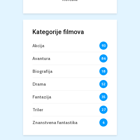
Kategorije filmova
Akcija
93
Avantura
86
Biografija
18
Drama
52
Fantazija
35
Triler
27
Znanstvena fantastika
6