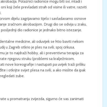
 akrobacija. Polaznici radionice mogu biti svi, mladi i
, oni koji žele prevladati strah od visine ili vatre, razviti
KONCERT KLASIČNE
KINO / ICE CRE
.
GLAZBE / Marin Limić i
MAN / Četvrtak, 
U prvom dijelu zagrijavamo tijelo i savladavamo osnove
Neli Šestanović /
21:00 / Centar z
Utorak, 25.8., 21:00 /
kulturu Korčula 
nje zračnom akrobacijom. Drugi dio se odvija u zraku,
Atrij Gradske vijećnice
 i posljednji dio radionice je jednako bitno istezanje.
Korčula
dentalne medicine, ali oduvijek se htio baviti nekom
ij u Zagreb otkrio je ples na svili, spoj cirkusa,
mu je to najdraži hobby, ali i preventivna terapija za
 prate njegovu struku (problemi sa kralježnicom,
i nove koreografije i nastupati pa uvijek traži priliku
 i otkrijte svijet plesa na svili, a ako mislite da ipak
regledati zube.
ivate u promatranju zvijezda, sigurno će vas zanimati