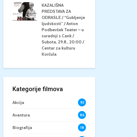
KAZALIŠNA
AM
PREDSTAVA ZA
KONCERT 
20.8.,
ODRASLE / “Gubljenje
GLAZBE / Ma
a
ljudskosti” / Anton
Neli Šestan
/15+
Podbevšek Teater – u
Utorak, 25.8
suradnji s Cank /
Atrij Grads
Subota, 29.8., 20:00 /
Korčula
Centar za kulturu
Korčula
Kategorije filmova
Akcija
93
Avantura
86
Biografija
18