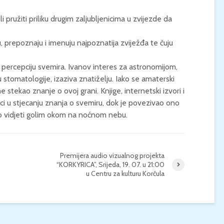
i pružiti priliku drugim zaljubljenicima u zvijezde da
u, prepoznaju i imenuju najpoznatija zviježđa te čuju
u percepciju svemira. Ivanov interes za astronomijom,
tomatologije, izaziva znatiželju. Iako se amaterski
 stekao znanje o ovoj grani. Knjige, internetski izvori i
ici u stjecanju znanja o svemiru, dok je povezivao ono
gao vidjeti golim okom na noćnom nebu.
Premijera audio vizualnog projekta
“KORKYRICA”, Srijeda, 19. 07. u 21:00
u Centru za kulturu Korčula