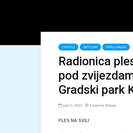
LIFESTYLE
OBITELJSKI
OSTALE NAJAVE
Radionica ples
pod zvijezdam
Gradski park 
July 21, 2023
2 vrijeme čitanja
PLES NA SVILI