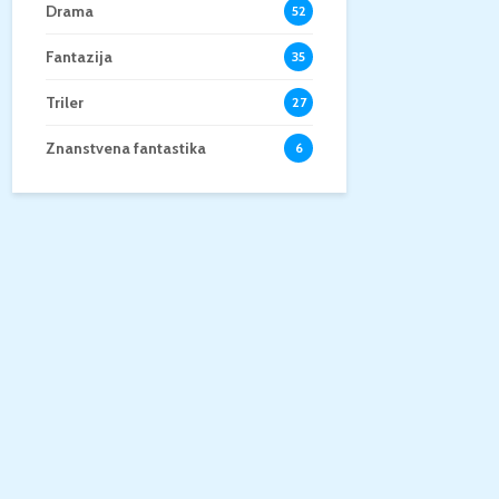
Drama
52
Fantazija
35
Triler
27
Znanstvena fantastika
6