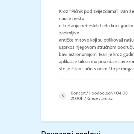
Kroz “Pićnik pod zvijezdama”, Ivan žel
nauče nešto
o kretanju nebeskih tijela kroz godin
zanimljive
antičke mitove koji su oblikovali naš
usprkos njegovom stručnom području s
bavi astronomijom, Ivan je kroz godine
aplikacije bili su mu pouzdani savezn
što je čitao i učio s onim što je mo
Koncert / Hoodooleen / 04.08.
21:00h / Knežev prolaz