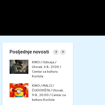
Posljednje novosti
/
KINO / Odiseja /
KINO MEDI
Utorak, 4.8., 21:00 /
NEPOZNATO
8.,
Centar za kulturu
28.8, 21:00
za
Korčula
kino Korču
KINO / MALCI I
KINO / PSI
N / ZA
ČUDOVIŠTA / Utorak,
ZVIJEZDAM
8.,
11.8., 20:00 / Centar za
Četvrtak, 27
ino
kulturu Korčula
Centar za k
Korčula / 1