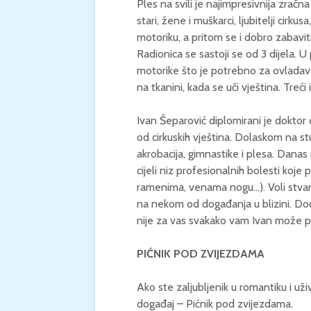
Ples na svili je najimpresivnija zračna
stari, žene i muškarci, ljubitelji cirkusa
motoriku, a pritom se i dobro zabaviti
Radionica se sastoji se od 3 dijela. 
motorike što je potrebno za ovladava
na tkanini, kada se uči vještina. Treći
Ivan Šeparović diplomirani je doktor 
od cirkuskih vještina. Dolaskom na stud
akrobacija, gimnastike i plesa. Danas 
cijeli niz profesionalnih bolesti koje
ramenima, venama nogu…). Voli stvarat
na nekom od događanja u blizini. Dođite
nije za vas svakako vam Ivan može p
PIĆNIK POD ZVIJEZDAMA
Ako ste zaljubljenik u romantiku i už
događaj – Pićnik pod zvijezdama.