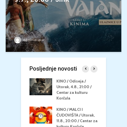
Administrator
Posljednje novosti
 U MREŽI /
KINO / Odiseja /
K
 dupin 2 /
Utorak, 4.8., 21:00 /
N
eljak, 24.8.,
Centar za kulturu
2
/ Centar za
Korčula
k
u Korčula
KINO / MALCI I
K
MEDITERAN / ZA
ČUDOVIŠTA / Utorak,
Z
 Petak, 21.8.,
11.8., 20:00 / Centar za
Č
/ Ljetno kino
kulturu Korčula
C