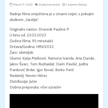
March 17, 2023
Dodaj komentar
1 vrijeme čitanja
Radnja filma smještena je u stvarni svijet, s pokojim
dodirom „čarolije“.
Originalni naslov: Dnevnik Pauline P.
U kinu od: 23.03.2023
Dužina filma: 95 minuta(e)
Država/Godina: HRV/2022
Žanr: obiteljski
Glumci: Katja Matković, Ramona Ivanda, Aria Dunda ,
Jakov Švarc, Tom Rushaidat, Darin Pavišić, Judita
Franković Brdar, Igor Kovač, Borko Perić
Redatelj: Neven Hitrec
Distribucija: Jučer
Dobna preporuka: »Svi uzrasti«