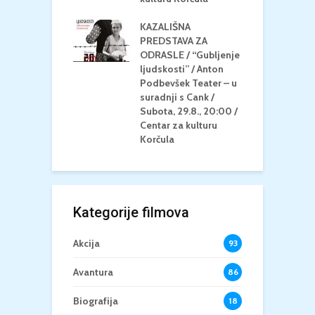
la
K
KAZALIŠNA
/ ICE CREAM
PREDSTAVA ZA
K
Četvrtak, 20.8.,
ODRASLE / “Gubljenje
G
/ Centar za
ljudskosti” / Anton
N
u Korčula /15+
Podbevšek Teater – u
U
suradnji s Cank /
A
Subota, 29.8., 20:00 /
K
Centar za kulturu
Korčula
Kategorije filmova
Akcija
93
Avantura
86
Biografija
18