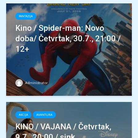
FANTAZIJA
Kino / Spider-man: Novo
doba/ Četvrtak, 30.7., 21:00 /
12+
Administrator
AKCIJA
AVANTURA
KINO / VAJANA / Četvrtak,
9.7., 20:00 / sink