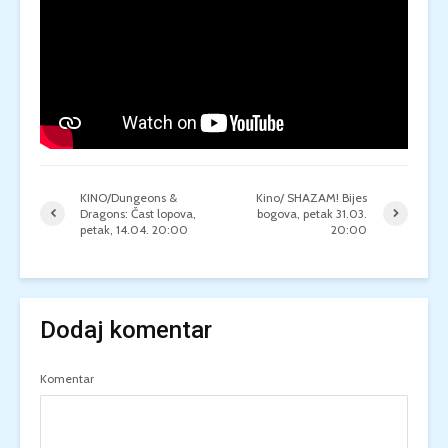
KINO/Dungeons &
Kino/ SHAZAM! Bijes
Dragons: Čast lopova,
bogova, petak 31.03.
petak, 14.04. 20:00
20:00
Dodaj komentar
Komentar