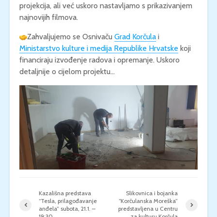
projekcija, ali već uskoro nastavljamo s prikazivanjem
najnovijih filmova.
Zahvaljujemo se Osnivaču
Grad Korčula
i
Ministarstvo kulture i medija Republike Hrvatske
koji
financiraju izvođenje radova i opremanje. Uskoro
detaljnije o cijelom projektu…
Kazališna predstava
Slikovnica i bojanka
“Tesla, prilagođavanje
“Korčulanska Moreška”
anđela” subota, 21.1. –
predstavljena u Centru
19:30
za kulturu Korčula