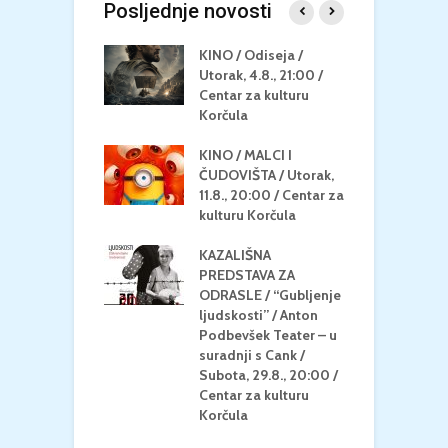
Posljednje novosti
 U MREŽI /
KINO / Odiseja /
K
 dupin 2 /
Utorak, 4.8., 21:00 /
N
eljak, 24.8.,
Centar za kulturu
2
/ Centar za
Korčula
k
u Korčula
KINO / MALCI I
K
MEDITERAN / ZA
ČUDOVIŠTA / Utorak,
Z
 Petak, 21.8.,
11.8., 20:00 / Centar za
Č
/ Ljetno kino
kulturu Korčula
C
la
K
KAZALIŠNA
/ ICE CREAM
PREDSTAVA ZA
K
Četvrtak, 20.8.,
ODRASLE / “Gubljenje
G
/ Centar za
ljudskosti” / Anton
N
u Korčula /15+
Podbevšek Teater – u
U
suradnji s Cank /
A
Subota, 29.8., 20:00 /
K
Centar za kulturu
Korčula