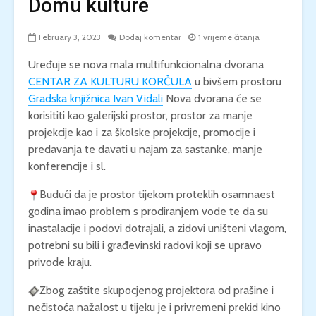
Domu kulture
February 3, 2023
Dodaj komentar
1 vrijeme čitanja
Uređuje se nova mala multifunkcionalna dvorana
CENTAR ZA KULTURU KORČULA
u bivšem prostoru
Gradska knjižnica Ivan Vidali
Nova dvorana će se
korisititi kao galerijski prostor, prostor za manje
projekcije kao i za školske projekcije, promocije i
predavanja te davati u najam za sastanke, manje
konferencije i sl.
Budući da je prostor tijekom proteklih osamnaest
godina imao problem s prodiranjem vode te da su
inastalacije i podovi dotrajali, a zidovi uništeni vlagom,
potrebni su bili i građevinski radovi koji se upravo
privode kraju.
Zbog zaštite skupocjenog projektora od prašine i
nečistoća nažalost u tijeku je i privremeni prekid kino