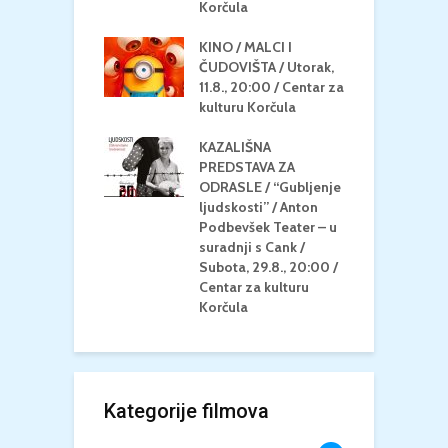
/ Centar za
Korčula
k
u Korčula
KINO / MALCI I
K
MEDITERAN / ZA
ČUDOVIŠTA / Utorak,
Z
 Petak, 21.8.,
11.8., 20:00 / Centar za
Č
/ Ljetno kino
kulturu Korčula
C
la
K
KAZALIŠNA
/ ICE CREAM
PREDSTAVA ZA
K
Četvrtak, 20.8.,
ODRASLE / “Gubljenje
G
/ Centar za
ljudskosti” / Anton
N
u Korčula /15+
Podbevšek Teater – u
U
suradnji s Cank /
A
Subota, 29.8., 20:00 /
K
Centar za kulturu
Korčula
Kategorije filmova