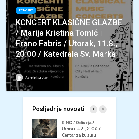
KONCERT
KONCERT KLASIČNE GLAZBE
/ Marija Kristina Tomić i
Frano Fabris / Utorak, 11.8.,
20:00 / Katedrala Sv. Marka
Administrator
Posljednje novosti
 U MREŽI /
KINO / Odiseja /
K
 dupin 2 /
Utorak, 4.8., 21:00 /
N
eljak, 24.8.,
Centar za kulturu
2