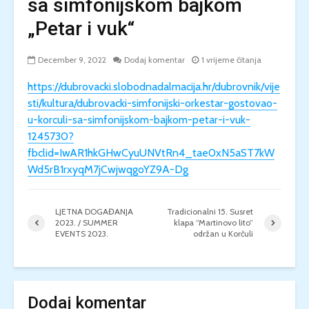
sa simfonijskom bajkom
„Petar i vuk“
December 9, 2022
Dodaj komentar
1 vrijeme čitanja
https://dubrovacki.slobodnadalmacija.hr/dubrovnik/vije
sti/kultura/dubrovacki-simfonijski-orkestar-gostovao-
u-korculi-sa-simfonijskom-bajkom-petar-i-vuk-
1245730?
fbclid=IwAR1hkGHwCyuUNVtRn4_tae0xN5aST7kW
Wd5rB1rxyqM7jCwjwqgoYZ9A-Dg
LJETNA DOGAĐANJA
Tradicionalni 15. Susret
2023. / SUMMER
klapa “Martinovo lito”
EVENTS 2023.
održan u Korčuli
Dodaj komentar