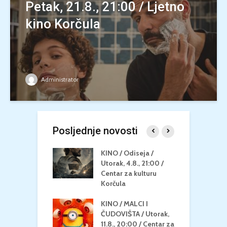
Petak, 21.8., 21:00 / Ljetno
kino Korčula
Administrator
Posljednje novosti
 U MREŽI /
KINO / Odiseja /
K
 dupin 2 /
Utorak, 4.8., 21:00 /
N
eljak, 24.8.,
Centar za kulturu
2
/ Centar za
Korčula
k
u Korčula
KINO / MALCI I
K
MEDITERAN / ZA
ČUDOVIŠTA / Utorak,
Z
 Petak, 21.8.,
11.8., 20:00 / Centar za
Č