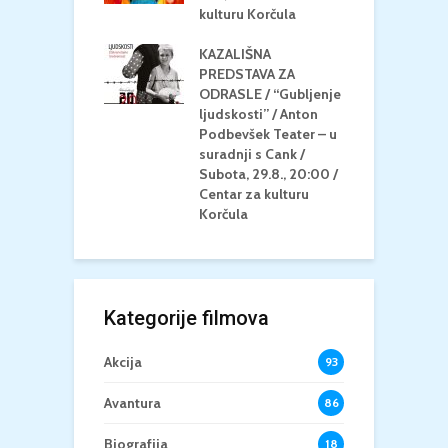
/ Ljetno kino
kulturu Korčula
C
la
K
KAZALIŠNA
/ ICE CREAM
PREDSTAVA ZA
K
Četvrtak, 20.8.,
ODRASLE / “Gubljenje
G
/ Centar za
ljudskosti” / Anton
N
u Korčula /15+
Podbevšek Teater – u
U
suradnji s Cank /
A
Subota, 29.8., 20:00 /
K
Centar za kulturu
Korčula
Kategorije filmova
Akcija
93
Avantura
86
Biografija
18