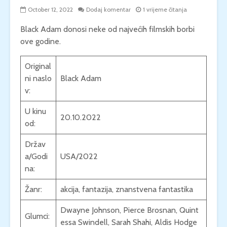
October 12, 2022
Dodaj komentar
1 vrijeme čitanja
Black Adam donosi neke od najvećih filmskih borbi
ove godine.
Original
ni naslo
Black Adam
v:
U kinu
20.10.2022
od:
Držav
a/Godi
USA/2022
na:
Žanr:
akcija, fantazija, znanstvena fantastika
Dwayne Johnson, Pierce Brosnan, Quint
Glumci:
essa Swindell, Sarah Shahi, Aldis Hodge